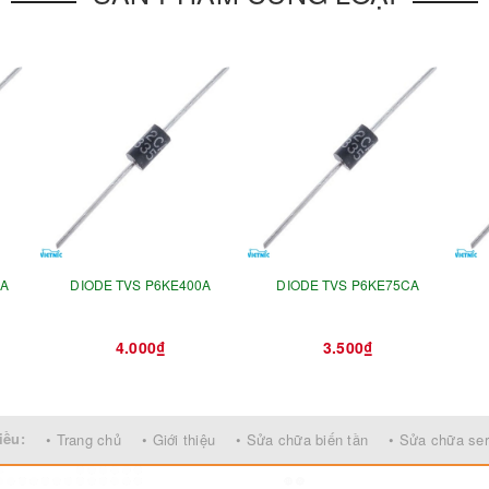
CA
DIODE TVS P6KE400A
DIODE TVS P6KE75CA
4.000₫
3.500₫
iều:
• Trang chủ
• Giới thiệu
• Sửa chữa biến tần
• Sửa chữa se