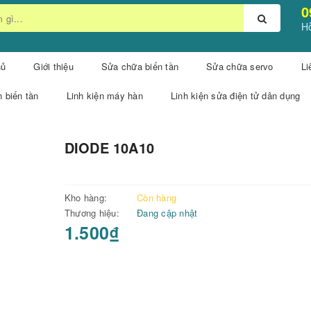
0
Hỗ
hủ
Giới thiệu
Sửa chữa biến tần
Sửa chữa servo
Li
n biến tần
Linh kiện máy hàn
Linh kiện sửa điện tử dân dụng
DIODE 10A10
Kho hàng:
Còn hàng
Thương hiệu:
Đang cập nhật
1.500₫