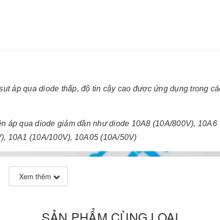
sụt áp qua diode thấp, độ tin cậy cao được ứng dụng trong c
ện áp qua diode giảm dần như diode 10A8 (10A/800V), 10A6
), 10A1 (10A/100V), 10A05 (10A/50V)
Xem thêm
SẢN PHẨM CÙNG LOẠI