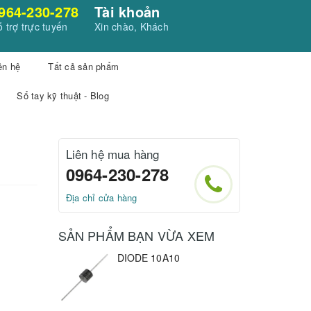
964-230-278
Tài khoản
 trợ trực tuyến
Xin chào, Khách
ên hệ
Tất cả sản phẩm
Sổ tay kỹ thuật - Blog
Liên hệ mua hàng
0964-230-278
Địa chỉ cửa hàng
SẢN PHẨM BẠN VỪA XEM
DIODE 10A10