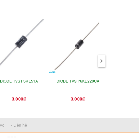
DIODE TVS P6KE51A
DIODE TVS P6KE220CA
DIODE TVS 
3.000₫
3.000₫
3.0
rvo
• Liên hệ