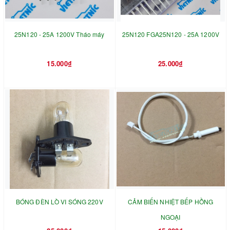
25N120 - 25A 1200V Tháo máy
25N120 FGA25N120 - 25A 1200V
15.000₫
25.000₫
BÓNG ĐÈN LÒ VI SÓNG 220V
CẢM BIẾN NHIỆT BẾP HỒNG
NGOẠI