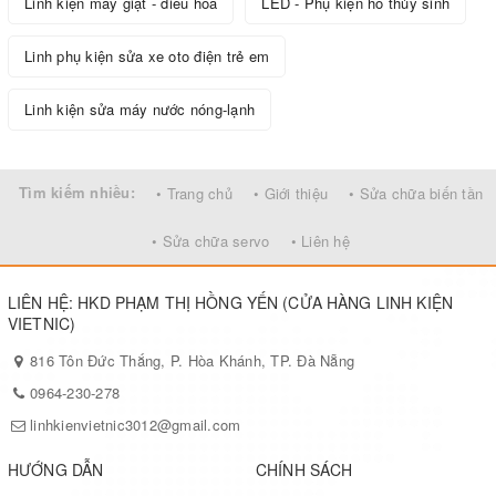
Linh kiện máy giặt - điều hòa
LED - Phụ kiện hồ thủy sinh
Linh phụ kiện sửa xe oto điện trẻ em
Linh kiện sửa máy nước nóng-lạnh
Tìm kiếm nhiều:
• Trang chủ
• Giới thiệu
• Sửa chữa biến tần
• Sửa chữa servo
• Liên hệ
LIÊN HỆ: HKD PHẠM THỊ HỒNG YẾN (CỬA HÀNG LINH KIỆN
VIETNIC)
816 Tôn Đức Thắng, P. Hòa Khánh, TP. Đà Nẵng
0964-230-278
linhkienvietnic3012@gmail.com
HƯỚNG DẪN
CHÍNH SÁCH