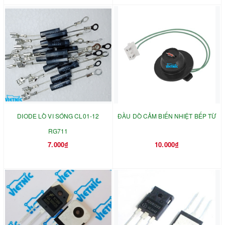
DIODE LÒ VI SÓNG CL01-12
ĐẦU DÒ CẢM BIẾN NHIỆT BẾP TỪ
RG711
7.000₫
10.000₫