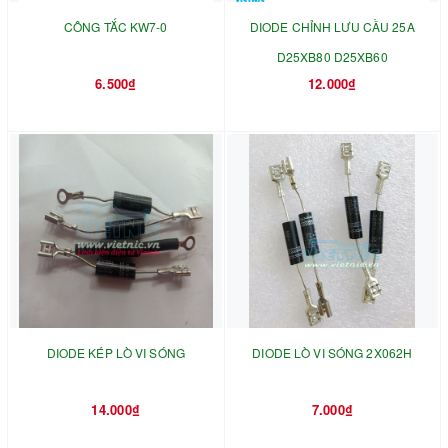
CÔNG TẮC KW7-0
DIODE CHỈNH LƯU CẦU 25A
D25XB80 D25XB60
6.500₫
12.000₫
DIODE KÉP LÒ VI SÓNG
DIODE LÒ VI SÓNG 2X062H
14.000₫
7.000₫