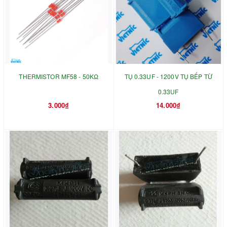
THERMISTOR MF58 - 50KΩ
TỤ 0.33UF - 1200V TỤ BẾP TỪ
0.33UF
3.000₫
14.000₫