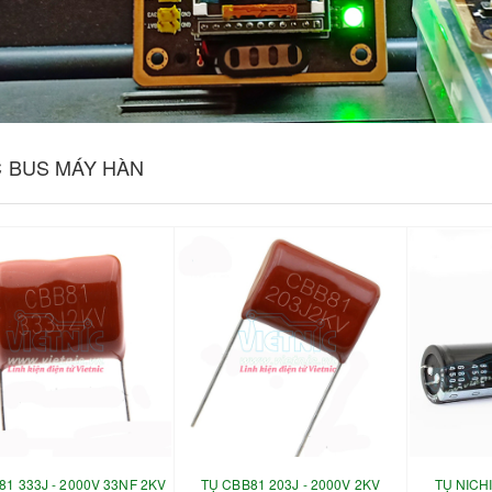
C BUS MÁY HÀN
81 333J - 2000V 33NF 2KV
TỤ CBB81 203J - 2000V 2KV
TỤ NICH