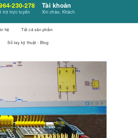
964-230-278
Tài khoản
 trợ trực tuyến
Xin chào, Khách
ên hệ
Tất cả sản phẩm
Sổ tay kỹ thuật - Blog