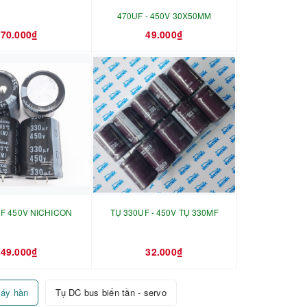
470UF - 450V 30X50MM
70.000₫
49.000₫
UF 450V NICHICON
TỤ 330UF - 450V TỤ 330MF
49.000₫
32.000₫
áy hàn
Tụ DC bus biến tần - servo