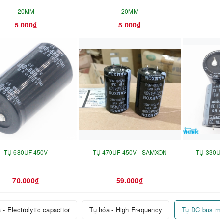
20MM
20MM
5.000₫
5.000₫
TỤ 680UF 450V
TỤ 470UF 450V - SAMXON
TỤ 330
70.000₫
59.000₫
 - Electrolytic capacitor
Tụ hóa - High Frequency
Tụ DC bus m