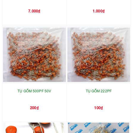
7.000₫
1.000₫
TỤ GỐM 500PF 50V
TỤ GỐM 222PF
200₫
100₫