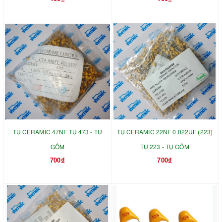
TỤ CERAMIC 47NF TỤ 473 - TỤ
TỤ CERAMIC 22NF 0.022UF (223)
GỐM
TỤ 223 - TỤ GỐM
700₫
700₫