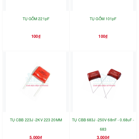
TỤ GỐM 221pF
TỤ GỐM 101pF
100₫
100₫
TỤ CBB 223J -2KV 223 20MM
TỤ CBB 683J -250V 68nF - 0.68uF -
683
5.000₫
3.000₫