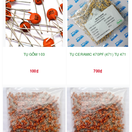
TỤ GỐM 103
TỤ CERAMIC 470PF (471) TỤ 471
100₫
700₫