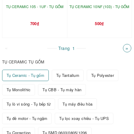
TỤ CERAMIC 105 - 1UF - TỤ GỐM
TỤ CERAMIC 10NF (103) - TỤ GỐM
700₫
500₫
«
»
Trang
1
TỤ CERAMIC TỤ GỐM
Tụ Ceramic - Tụ gốm
Tụ Tantalium
Tụ Polyester
Tụ Monolithic
Tụ CBB - Tụ máy hàn
Tụ lò vi sóng - Tụ bếp từ
Tụ máy điều hòa
Tụ đề motor - Tụ ngậm
Tụ lọc xoay chiều - Tụ UPS
Tụ Correction
Tụ SMD 0603/0805/1206