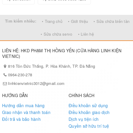
Tìm kiếm nhiều:
• Trang chủ
• Giới thiệu
• Sửa chữa biến tần
• Sửa chữa servo
• Liên hệ
LIÊN HỆ: HKD PHẠM THỊ HỒNG YẾN (CỬA HÀNG LINH KIỆN
VIETNIC)
816 Tôn Đức Thắng, P. Hòa Khánh, TP. Đà Nẵng
0964-230-278
linhkienvietnic3012@gmail.com
HƯỚNG DẪN
CHÍNH SÁCH
Hướng dẫn mua hàng
Điều khoản sử dụng
Giao nhận và thanh toán
Điều khoản giao dịch
Đổi trả và bảo hành
Dịch vụ tiện ích
Quyền sở hữu trí tuệ