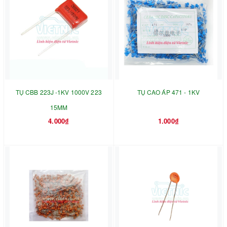
TỤ CBB 223J -1KV 1000V 223
TỤ CAO ÁP 471 - 1KV
15MM
4.000₫
1.000₫