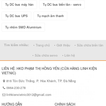
Tụ DC bus máy hàn
Tụ DC bus biến tần - servo
Tụ DC bus UPS
Tụ mạch âm thanh
Tụ nhôm SMD Aluminium
Tìm kiếm nhiều:
• Trang chủ
• Giới thiệu
• Sửa chữa biến tần
• Sửa chữa servo
• Liên hệ
LIÊN HỆ: HKD PHẠM THỊ HỒNG YẾN (CỬA HÀNG LINH KIỆN
VIETNIC)
816 Tôn Đức Thắng, P. Hòa Khánh, TP. Đà Nẵng
0964-230-278
linhkienvietnic3012@gmail.com
HƯỚNG DẪN
CHÍNH SÁCH