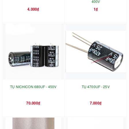
400V
4.000₫
1₫
TỤ NICHICON 680UF - 450V
TỤ 4700UF - 25V
70.000₫
7.000₫