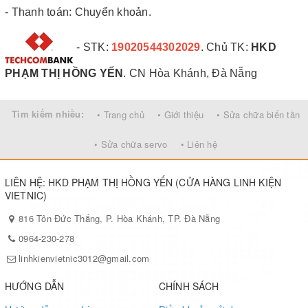
- Thanh toán: Chuyển khoản.
- STK:
19020544302029
. Chủ TK:
HKD
PHẠM THỊ HỒNG YẾN
. CN Hòa Khánh, Đà Nẵng
Tìm kiếm nhiều:
• Trang chủ
• Giới thiệu
• Sửa chữa biến tần
• Sửa chữa servo
• Liên hệ
LIÊN HỆ: HKD PHẠM THỊ HỒNG YẾN (CỬA HÀNG LINH KIỆN
VIETNIC)
816 Tôn Đức Thắng, P. Hòa Khánh, TP. Đà Nẵng
0964-230-278
linhkienvietnic3012@gmail.com
HƯỚNG DẪN
CHÍNH SÁCH