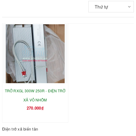
Thứ tự
TRỞ RXGL 300W 250R - ĐIỆN TRỞ
XẢ VỎ NHÔM
270.000₫
Điện trở xả biến tần