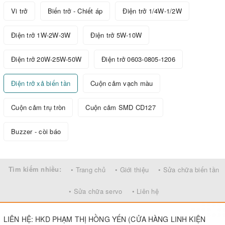
Vi trở
Biến trở - Chiết áp
Điện trở 1/4W-1/2W
Điện trở 1W-2W-3W
Điện trở 5W-10W
Điện trở 20W-25W-50W
Điện trở 0603-0805-1206
Điện trở xả biến tần
Cuộn cảm vạch màu
Cuộn cảm trụ tròn
Cuộn cảm SMD CD127
Buzzer - còi báo
Tìm kiếm nhiều:
• Trang chủ
• Giới thiệu
• Sửa chữa biến tần
• Sửa chữa servo
• Liên hệ
LIÊN HỆ: HKD PHẠM THỊ HỒNG YẾN (CỬA HÀNG LINH KIỆN