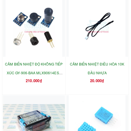
CẢM BIẾN NHIỆT ĐỘ KHÔNG TIẾP
CẢM BIẾN NHIỆT ĐIỀU HÒA 10K
XÚC GY-906-BAA MLX90614ESF
ĐẦU NHỰA
210.000₫
20.000₫
MLX90614-DCI