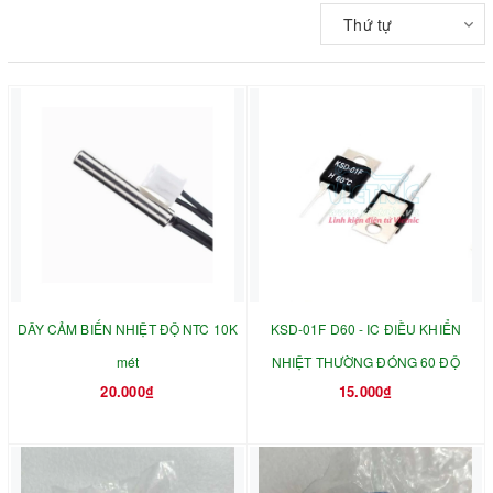
Thứ tự
DÂY CẢM BIẾN NHIỆT ĐỘ NTC 10K
KSD-01F D60 - IC ĐIỀU KHIỂN
mét
NHIỆT THƯỜNG ĐÓNG 60 ĐỘ
20.000₫
15.000₫