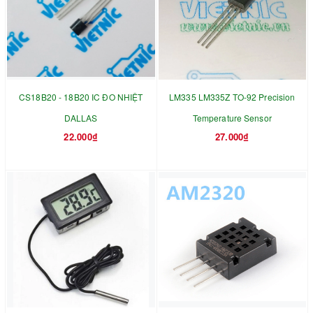
CS18B20 - 18B20 IC ĐO NHIỆT
LM335 LM335Z TO-92 Precision
DALLAS
Temperature Sensor
22.000₫
27.000₫