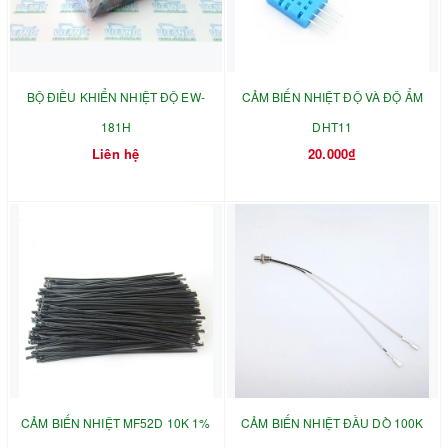
BỘ ĐIỀU KHIỂN NHIỆT ĐỘ EW-
CẢM BIẾN NHIỆT ĐỘ VÀ ĐỘ ẨM
181H
DHT11
Liên hệ
20.000₫
CẢM BIẾN NHIỆT MF52D 10K 1%
CẢM BIẾN NHIỆT ĐẦU DÒ 100K