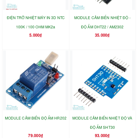
ĐIỆN TRỞ NHIỆT MÁY IN 3D NTC
MODULE CẢM BIẾN NHIỆT ĐỘ -
100K / 100 OHM MK2a
ĐỘ ẨM DHT22 / AM2302
5.000₫
35.000₫
MODULE CẢM BIẾN ĐỘ ẨM HR202
MODULE CẢM BIẾN NHIỆT ĐỘ VÀ
ĐỘ ẨM SHT30
79.000₫
93.000₫