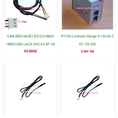
CẢM BIẾN NHIỆT ĐỘ DS18B20
PT100 Controller Range 0-100 độ C
18B20 ĐẦU JACK XH2.54-3P 1M
ST 125 230
45.000₫
Liên hệ