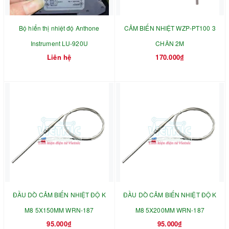
Bộ hiển thị nhiệt độ Anthone
CẢM BIẾN NHIỆT WZP-PT100 3
Instrument LU-920U
CHÂN 2M
Liên hệ
170.000₫
ĐẦU DÒ CẢM BIẾN NHIỆT ĐỘ K
ĐẦU DÒ CẢM BIẾN NHIỆT ĐỘ K
M8 5X150MM WRN-187
M8 5X200MM WRN-187
95.000₫
95.000₫