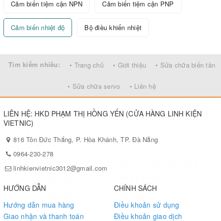
Cảm biến tiệm cận NPN
Cảm biến tiệm cận PNP
Cảm biến nhiệt độ
Bộ điều khiển nhiệt
Tìm kiếm nhiều:
• Trang chủ
• Giới thiệu
• Sửa chữa biến tần
• Sửa chữa servo
• Liên hệ
LIÊN HỆ: HKD PHẠM THỊ HỒNG YẾN (CỬA HÀNG LINH KIỆN
VIETNIC)
816 Tôn Đức Thắng, P. Hòa Khánh, TP. Đà Nẵng
0964-230-278
linhkienvietnic3012@gmail.com
HƯỚNG DẪN
CHÍNH SÁCH
Hướng dẫn mua hàng
Điều khoản sử dụng
Giao nhận và thanh toán
Điều khoản giao dịch