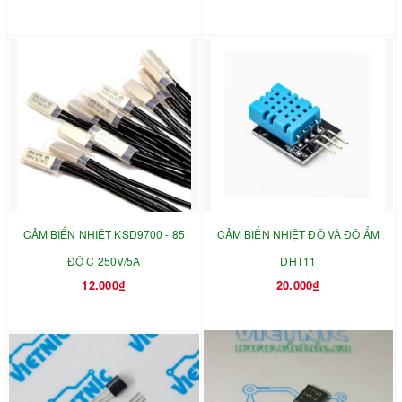
CẢM BIẾN NHIỆT KSD9700 - 85
CẢM BIẾN NHIỆT ĐỘ VÀ ĐỘ ẨM
ĐỘ C 250V/5A
DHT11
12.000₫
20.000₫