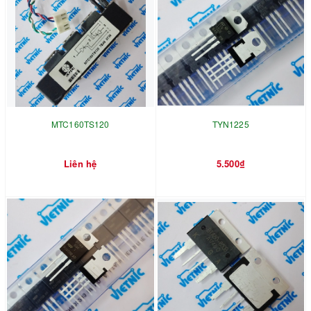
MTC160TS120
TYN1225
Liên hệ
5.500₫