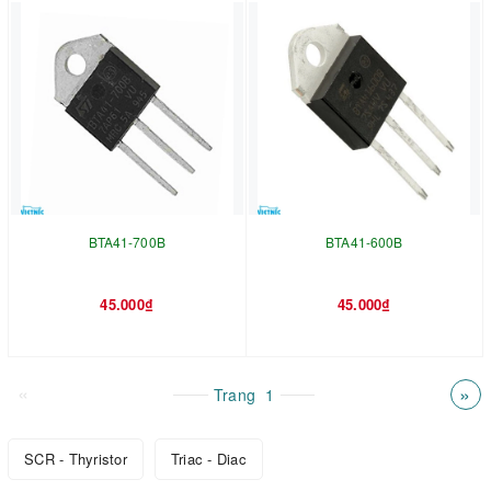
BTA41-700B
BTA41-600B
45.000₫
45.000₫
«
»
Trang
1
SCR - Thyristor
Triac - Diac