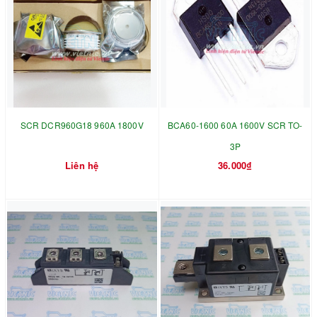
SCR DCR960G18 960A 1800V
BCA60-1600 60A 1600V SCR TO-
3P
Liên hệ
36.000₫