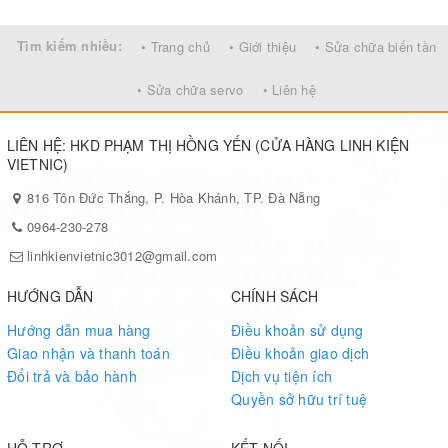
Tìm kiếm nhiều:
• Trang chủ
• Giới thiệu
• Sửa chữa biến tần
• Sửa chữa servo
• Liên hệ
LIÊN HỆ: HKD PHẠM THỊ HỒNG YẾN (CỬA HÀNG LINH KIỆN
VIETNIC)
816 Tôn Đức Thắng, P. Hòa Khánh, TP. Đà Nẵng
0964-230-278
linhkienvietnic3012@gmail.com
HƯỚNG DẪN
CHÍNH SÁCH
Hướng dẫn mua hàng
Điều khoản sử dụng
Giao nhận và thanh toán
Điều khoản giao dịch
Đổi trả và bảo hành
Dịch vụ tiện ích
Quyền sở hữu trí tuệ