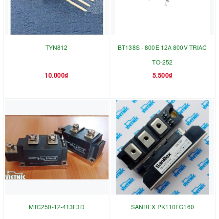
TYN812
BT138S - 800E 12A 800V TRIAC
TO-252
10.000₫
5.500₫
MTC250-12-413F3D
SANREX PK110FG160