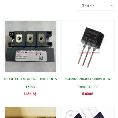
Thứ tự
DIODE SCR MCD 162 - 16IO1 181A
Z0409MF Z0409 4A 600V 0.2W
1600V
TRIAC TO-202
Liên hệ
5.000₫