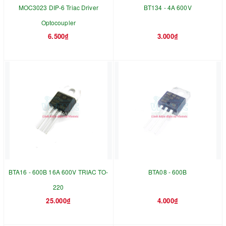
MOC3023 DIP-6 Triac Driver
BT134 - 4A 600V
Optocoupler
6.500₫
3.000₫
BTA16 - 600B 16A 600V TRIAC TO-
BTA08 - 600B
220
25.000₫
4.000₫