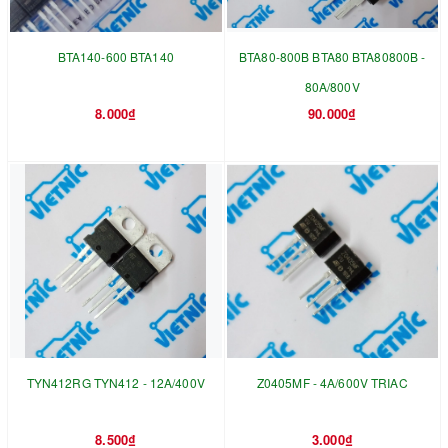
BTA140-600 BTA140
BTA80-800B BTA80 BTA80800B -
80A/800V
8.000₫
90.000₫
TYN412RG TYN412 - 12A/400V
Z0405MF - 4A/600V TRIAC
8.500₫
3.000₫