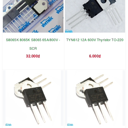
S8065K 8065K S8065 65A/800V -
TYN612 12A 600V Thyristor TO-220
SCR
32.000₫
6.000₫