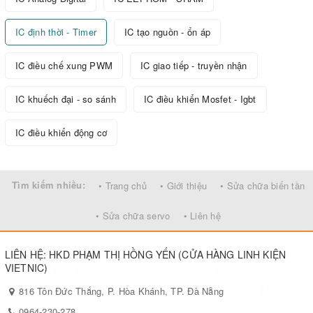
IC định thời - Timer
IC tạo nguồn - ổn áp
IC điều chế xung PWM
IC giao tiếp - truyền nhận
IC khuếch đại - so sánh
IC điều khiển Mosfet - Igbt
IC điều khiển động cơ
Tìm kiếm nhiều:
• Trang chủ
• Giới thiệu
• Sửa chữa biến tần
• Sửa chữa servo
• Liên hệ
LIÊN HỆ: HKD PHẠM THỊ HỒNG YẾN (CỬA HÀNG LINH KIỆN
VIETNIC)
816 Tôn Đức Thắng, P. Hòa Khánh, TP. Đà Nẵng
0964-230-278