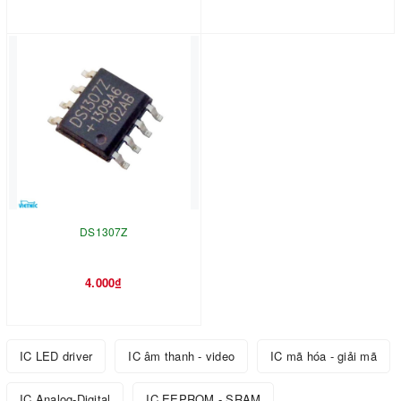
DS1307Z
4.000₫
IC LED driver
IC âm thanh - video
IC mã hóa - giải mã
IC Analog-Digital
IC EEPROM - SRAM