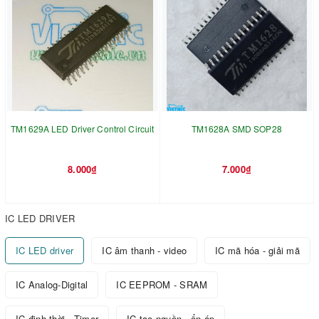
TM1629A LED Driver Control Circuit
TM1628A SMD SOP28
8.000₫
7.000₫
IC LED DRIVER
IC LED driver
IC âm thanh - video
IC mã hóa - giải mã
IC Analog-Digital
IC EEPROM - SRAM
IC định thời - Timer
IC tạo nguồn - ổn áp