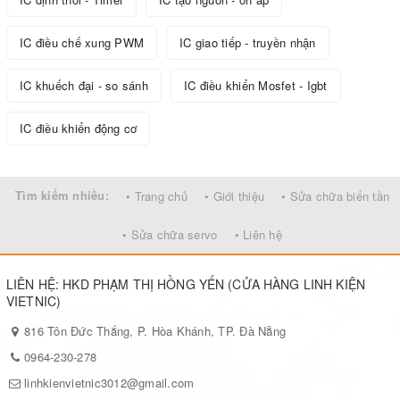
IC điều chế xung PWM
IC giao tiếp - truyền nhận
IC khuếch đại - so sánh
IC điều khiển Mosfet - Igbt
IC điều khiển động cơ
Tìm kiếm nhiều:
• Trang chủ
• Giới thiệu
• Sửa chữa biến tần
• Sửa chữa servo
• Liên hệ
LIÊN HỆ: HKD PHẠM THỊ HỒNG YẾN (CỬA HÀNG LINH KIỆN
VIETNIC)
816 Tôn Đức Thắng, P. Hòa Khánh, TP. Đà Nẵng
0964-230-278
linhkienvietnic3012@gmail.com