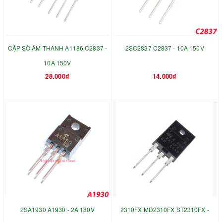
CẶP SÒ ÂM THANH A1186 C2837 -
2SC2837 C2837 - 10A 150V
10A 150V
28.000₫
14.000₫
2SA1930 A1930 - 2A 180V
2310FX MD2310FX ST2310FX -