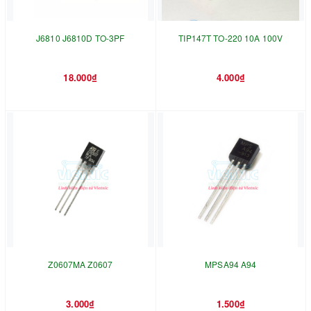
J6810 J6810D TO-3PF
TIP147T TO-220 10A 100V
18.000₫
4.000₫
Z0607MA Z0607
MPSA94 A94
3.000₫
1.500₫