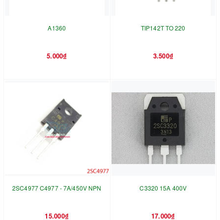
A1360
TIP142T TO 220
5.000₫
3.500₫
2SC4977 C4977 - 7A/450V NPN
C3320 15A 400V
15.000₫
17.000₫