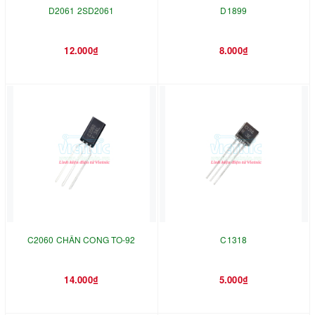
D2061 2SD2061
D1899
12.000₫
8.000₫
C2060 CHÂN CONG TO-92
C1318
14.000₫
5.000₫