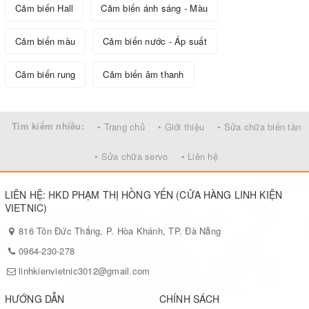
Cảm biến Hall
Cảm biến ánh sáng - Màu
Cảm biến màu
Cảm biến nước - Áp suất
Cảm biến rung
Cảm biến âm thanh
Tìm kiếm nhiều:
• Trang chủ
• Giới thiệu
• Sửa chữa biến tần
• Sửa chữa servo
• Liên hệ
LIÊN HỆ: HKD PHẠM THỊ HỒNG YẾN (CỬA HÀNG LINH KIỆN
VIETNIC)
816 Tôn Đức Thắng, P. Hòa Khánh, TP. Đà Nẵng
0964-230-278
linhkienvietnic3012@gmail.com
HƯỚNG DẪN
CHÍNH SÁCH