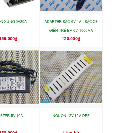
N XUNG 5V20A
ADAPTER SẠC 6V-1A - SẠC XE
ĐIỆN TRẺ EM 6V-1000MA
155.000₫
120.000₫
PTER 5V 10A
NGUỒN 12V 10A DẸP
150.000₫
Liên hệ