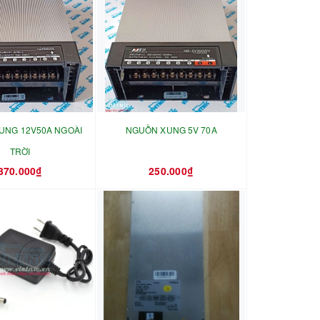
UNG 12V50A NGOÀI
NGUỒN XUNG 5V 70A
TRỜI
370.000₫
250.000₫