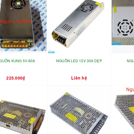
GUỒN XUNG 5V-60A
NGUỒN LED 12V 30A DẸP
NGU
225.000₫
Liên hệ