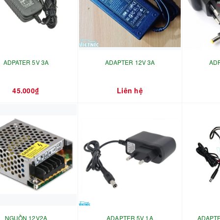
ADPATER 5V 3A
ADAPTER 12V 3A
ADP
45.000₫
Liên hệ
NGUỒN 12V2A
ADAPTER 5V 1A
ADAPTE