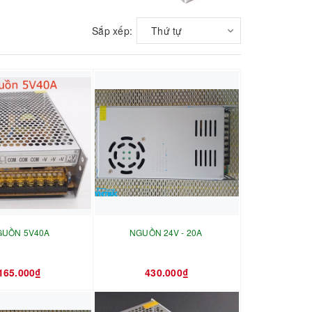
Sắp xếp:
Thứ tự
GUỒN 5V40A
NGUỒN 24V - 20A
165.000₫
430.000₫