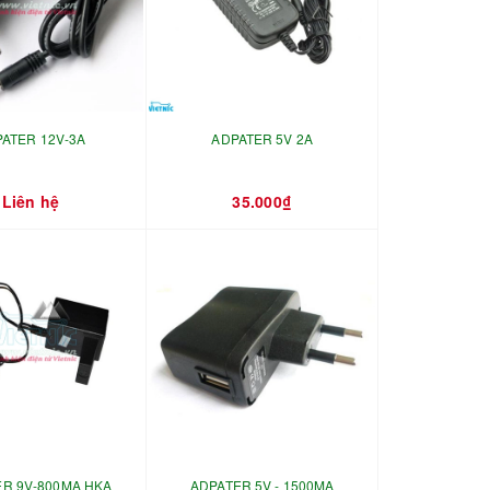
ATER 12V-3A
ADPATER 5V 2A
Liên hệ
35.000₫
R 9V-800MA HKA
ADPATER 5V - 1500MA