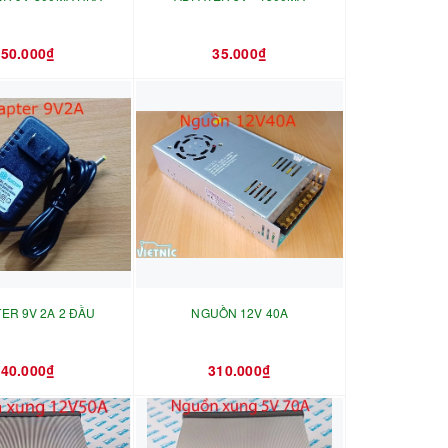
50.000₫
35.000₫
ER 9V 2A 2 ĐẦU
NGUỒN 12V 40A
40.000₫
310.000₫