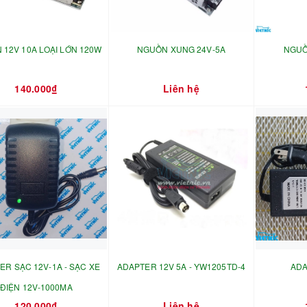
12V 10A LOẠI LỚN 120W
NGUỒN XUNG 24V-5A
NGUỒ
140.000₫
Liên hệ
ER SẠC 12V-1A - SẠC XE
ADAPTER 12V 5A - YW1205TD-4
ADA
ĐIỆN 12V-1000MA
120.000₫
Liên hệ