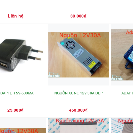
Liên hệ
30.000₫
ADAPTER 5V-500MA
NGUỒN XUNG 12V 30A DẸP
ADAPT
25.000₫
450.000₫