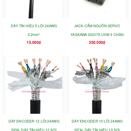
DÂY TÍN HIỆU 5 LÕI 24AWG
JACK CẮM NGUỒN SERVO
0.2mm²
YASKAWA SGD7S UVW 3 CHÂN
15.000₫
250.000₫
DÂY ENCODER 12 LÕI 24AWG
DÂY ENCODER 10 LÕI 24AWG
ĐEN- DÂY TÍN HIỆU 12 SỢI
ĐEN- DÂY TÍN HIỆU 10 SỢI