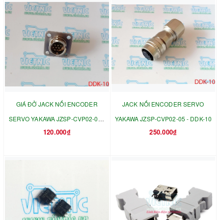
GIÁ ĐỞ JACK NỐI ENCODER
JACK NỐI ENCODER SERVO
SERVO YAKAWA JZSP-CVP02-05 -
YAKAWA JZSP-CVP02-05 - DDK-10
120.000₫
250.000₫
DDK-10