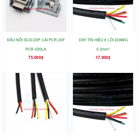
ĐẦU NỐI SCSI 20P CÁI PCR-20F
DÂY TÍN HIỆU 6 LÕI 22AWG
PCR-V20LA
0.3mm²
75.000₫
17.000₫