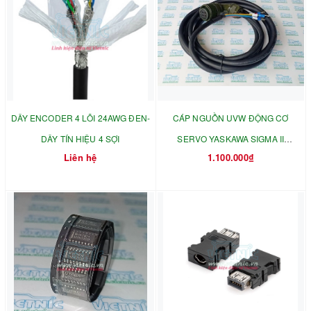
DÂY ENCODER 4 LÕI 24AWG ĐEN-
CÁP NGUỒN UVW ĐỘNG CƠ
DÂY TÍN HIỆU 4 SỢI
SERVO YASKAWA SIGMA II
Liên hệ
1.100.000₫
SGMGH-30ACA61