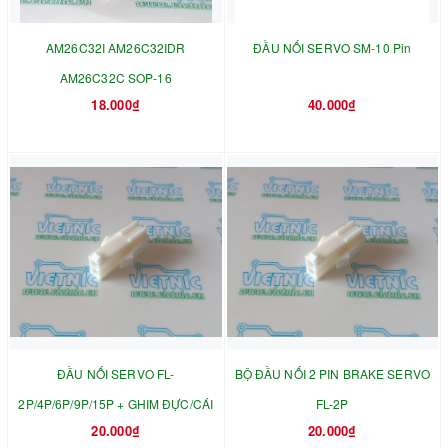
AM26C32I AM26C32IDR
ĐẦU NỐI SERVO SM-10 Pin
AM26C32C SOP-16
18.000₫
40.000₫
ĐẦU NỐI SERVO FL-
BỘ ĐẦU NỐI 2 PIN BRAKE SERVO
2P/4P/6P/9P/15P + GHIM ĐỰC/CÁI
FL-2P
20.000₫
20.000₫