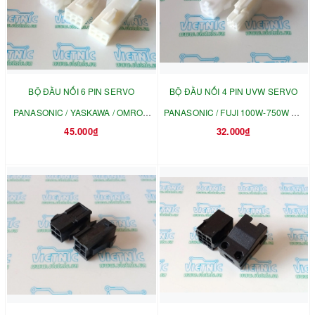
BỘ ĐẦU NỐI 6 PIN SERVO
BỘ ĐẦU NỐI 4 PIN UVW SERVO
PANASONIC / YASKAWA / OMRON
PANASONIC / FUJI 100W-750W FL-
45.000₫
32.000₫
FL-6P
4P