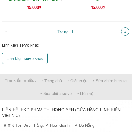
45.000₫
45.000₫
6P
«
»
Trang
1
Linh kiện servo khác
Linh kiện servo khác
Tìm kiếm nhiều:
• Trang chủ
• Giới thiệu
• Sửa chữa biến tần
• Sửa chữa servo
• Liên hệ
LIÊN HỆ: HKD PHẠM THỊ HỒNG YẾN (CỬA HÀNG LINH KIỆN
VIETNIC)
816 Tôn Đức Thắng, P. Hòa Khánh, TP. Đà Nẵng