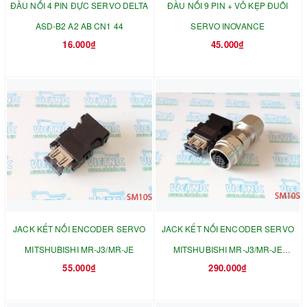
ĐẦU NỐI 4 PIN ĐỰC SERVO DELTA
ĐẦU NỐI 9 PIN + VỎ KẸP ĐUÔI
ASD-B2 A2 AB CN1 44
SERVO INOVANCE
16.000₫
45.000₫
JACK KẾT NỐI ENCODER SERVO
JACK KẾT NỐI ENCODER SERVO
MITSHUBISHI MR-J3/MR-JE
MITSHUBISHI MR-J3/MR-JE
55.000₫
290.000₫
SM10S