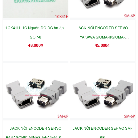
1CK41H - IC Nguồn DC-DC hạ áp -
JACK NỐI ENCODER SERVO
SOP-8
YAKAWA SIGMA-II/SIGMA-
48.000₫
45.000₫
V/SIGMAV-II SM-6P
JACK NỐI ENCODER SERVO
JACK NỐI ENCODER SERVO SM-
PANASONIC MINAS A4/A5/A6 SM-
6P