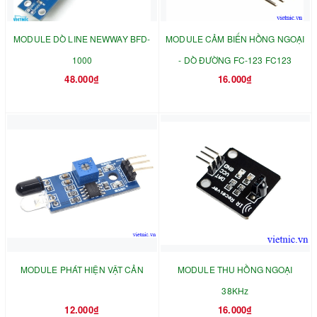
MODULE DÒ LINE NEWWAY BFD-
MODULE CẢM BIẾN HỒNG NGOẠI
1000
- DÒ ĐƯỜNG FC-123 FC123
48.000₫
16.000₫
MODULE PHÁT HIỆN VẬT CẢN
MODULE THU HỒNG NGOẠI
38KHz
12.000₫
16.000₫