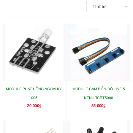
Thứ tự
MODULE PHÁT HỒNG NGOẠI KY-
MODULE CẢM BIẾN DÒ LINE 5
005
KÊNH TCRT5000
20.000₫
55.000₫