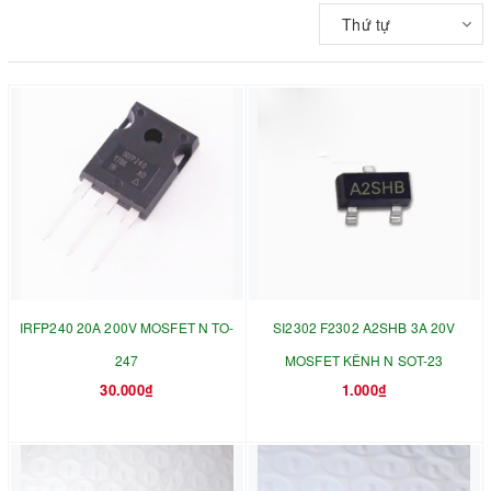
Thứ tự
IRFP240 20A 200V MOSFET N TO-
SI2302 F2302 A2SHB 3A 20V
247
MOSFET KÊNH N SOT-23
30.000₫
1.000₫