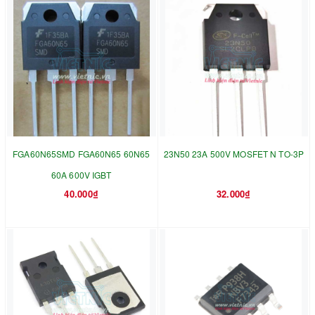
FGA60N65SMD FGA60N65 60N65
23N50 23A 500V MOSFET N TO-3P
60A 600V IGBT
40.000₫
32.000₫