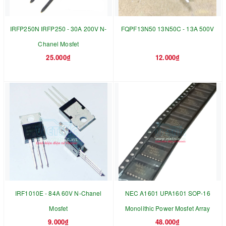
IRFP250N IRFP250 - 30A 200V N-
FQPF13N50 13N50C - 13A 500V
Chanel Mosfet
25.000₫
12.000₫
IRF1010E - 84A 60V N-Chanel
NEC A1601 UPA1601 SOP-16
Mosfet
Monolithic Power Mosfet Array
9.000₫
48.000₫