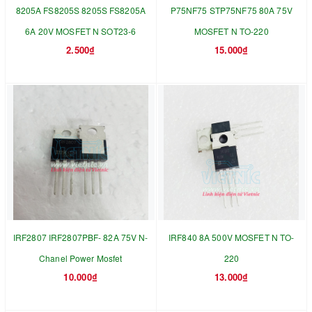
8205A FS8205S 8205S FS8205A
P75NF75 STP75NF75 80A 75V
6A 20V MOSFET N SOT23-6
MOSFET N TO-220
2.500₫
15.000₫
IRF2807 IRF2807PBF- 82A 75V N-
IRF840 8A 500V MOSFET N TO-
Chanel Power Mosfet
220
10.000₫
13.000₫