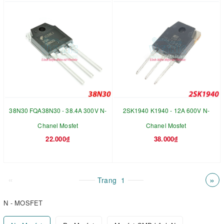
38N30 FQA38N30 - 38.4A 300V N-
2SK1940 K1940 - 12A 600V N-
Chanel Mosfet
Chanel Mosfet
22.000₫
38.000₫
«
»
Trang
1
N - MOSFET