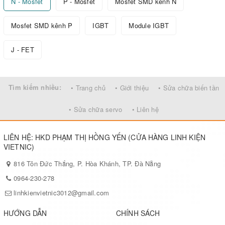
N - Mosfet
P - Mosfet
Mosfet SMD kênh N
Mosfet SMD kênh P
IGBT
Module IGBT
J - FET
Tìm kiếm nhiều:
• Trang chủ
• Giới thiệu
• Sửa chữa biến tần
• Sửa chữa servo
• Liên hệ
LIÊN HỆ: HKD PHẠM THỊ HỒNG YẾN (CỬA HÀNG LINH KIỆN
VIETNIC)
816 Tôn Đức Thắng, P. Hòa Khánh, TP. Đà Nẵng
0964-230-278
linhkienvietnic3012@gmail.com
HƯỚNG DẪN
CHÍNH SÁCH