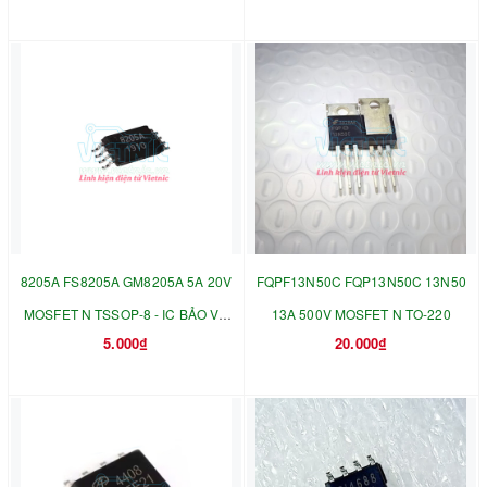
8205A FS8205A GM8205A 5A 20V
FQPF13N50C FQP13N50C 13N50
MOSFET N TSSOP-8 - IC BẢO VỆ
13A 500V MOSFET N TO-220
5.000₫
20.000₫
PIN LITHIUM