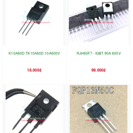
K10A60D TK10A60D 10A600V
RJH60F7 - IGBT 90A 600V
18.000₫
99.000₫