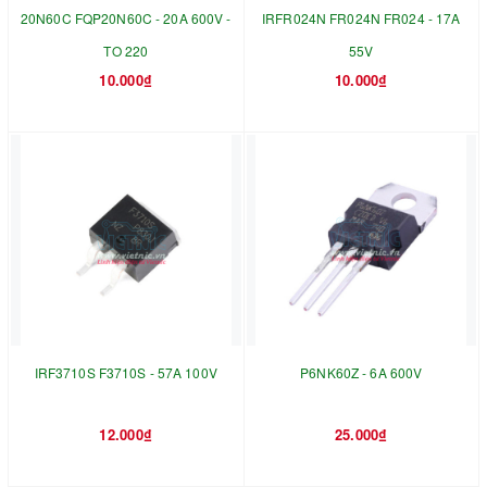
20N60C FQP20N60C - 20A 600V -
IRFR024N FR024N FR024 - 17A
TO 220
55V
10.000₫
10.000₫
IRF3710S F3710S - 57A 100V
P6NK60Z - 6A 600V
12.000₫
25.000₫