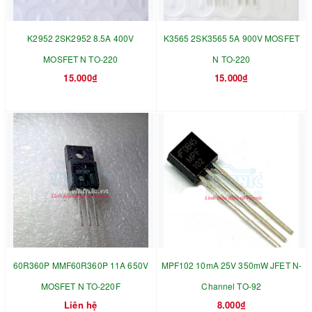
K2952 2SK2952 8.5A 400V
K3565 2SK3565 5A 900V MOSFET
MOSFET N TO-220
N TO-220
15.000₫
15.000₫
60R360P MMF60R360P 11A 650V
MPF102 10mA 25V 350mW JFET N-
MOSFET N TO-220F
Channel TO-92
Liên hệ
8.000₫