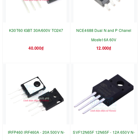
K30T60 IGBT 30A/600V TO247
NCE4688 Dual N and P Chanel
Mosfet 6A 60V
40.000₫
12.000₫
IRFP460 IRF460A - 20A 500V N-
SVF12N65F 12N65F - 12A 650V N-