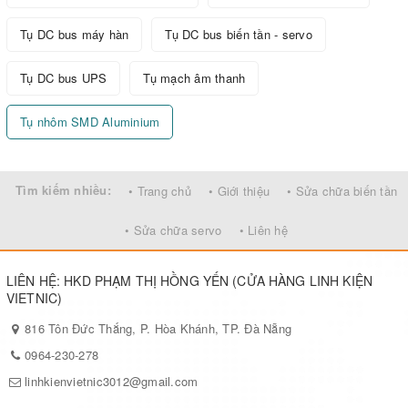
Tụ DC bus máy hàn
Tụ DC bus biến tần - servo
Tụ DC bus UPS
Tụ mạch âm thanh
Tụ nhôm SMD Aluminium
Tìm kiếm nhiều:
• Trang chủ
• Giới thiệu
• Sửa chữa biến tần
• Sửa chữa servo
• Liên hệ
LIÊN HỆ: HKD PHẠM THỊ HỒNG YẾN (CỬA HÀNG LINH KIỆN
VIETNIC)
816 Tôn Đức Thắng, P. Hòa Khánh, TP. Đà Nẵng
0964-230-278
linhkienvietnic3012@gmail.com