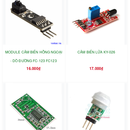
MODULE CẢM BIẾN HỒNG NGOẠI
CẢM BIẾN LỬA KY-026
- DÒ ĐƯỜNG FC-123 FC123
16.000₫
17.000₫