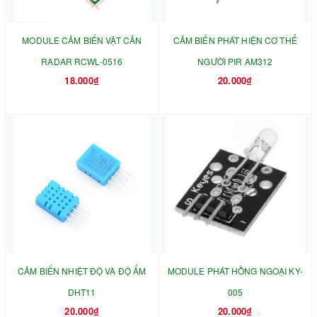
MODULE CẢM BIẾN VẬT CẢN
CẢM BIẾN PHÁT HIỆN CƠ THỂ
RADAR RCWL-0516
NGƯỜI PIR AM312
18.000₫
20.000₫
CẢM BIẾN NHIỆT ĐỘ VÀ ĐỘ ẨM
MODULE PHÁT HỒNG NGOẠI KY-
DHT11
005
20.000₫
20.000₫