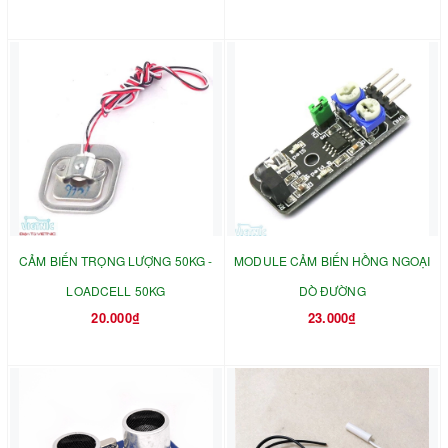
CẢM BIẾN TRỌNG LƯỢNG 50KG -
MODULE CẢM BIẾN HỒNG NGOẠI
LOADCELL 50KG
DÒ ĐƯỜNG
20.000₫
23.000₫