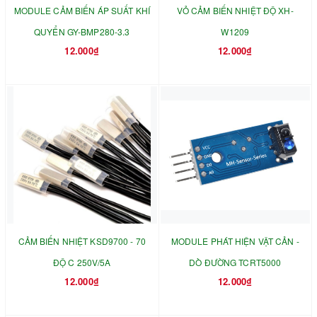
MODULE CẢM BIẾN ÁP SUẤT KHÍ
VỎ CẢM BIẾN NHIỆT ĐỘ XH-
QUYỂN GY-BMP280-3.3
W1209
12.000₫
12.000₫
CẢM BIẾN NHIỆT KSD9700 - 70
MODULE PHÁT HIỆN VẬT CẢN -
ĐỘ C 250V/5A
DÒ ĐƯỜNG TCRT5000
12.000₫
12.000₫