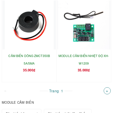
CẢM BIẾN DÒNG ZMCT350B
MODULE CẢM BIẾN NHIỆT ĐỘ XH-
5A/5MA
W1209
35.000₫
35.000₫
«
»
Trang
1
MODULE CẢM BIẾN