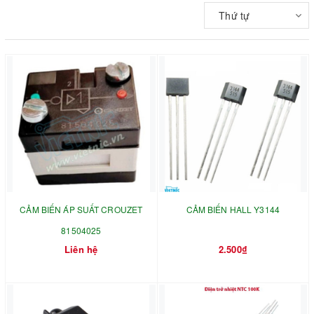
Thứ tự
CẢM BIẾN ÁP SUẤT CROUZET
CẢM BIẾN HALL Y3144
81504025
Liên hệ
2.500₫