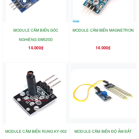
MODULE CẢM BIẾN GÓC
MODULE CẢM BIẾN MAGNETRON
NGHIÊNG SW520D
14.000₫
14.000₫
MODULE CẢM BIẾN RUNG KY-002
MODULE CẢM BIẾN ĐỘ ẨM ĐẤT