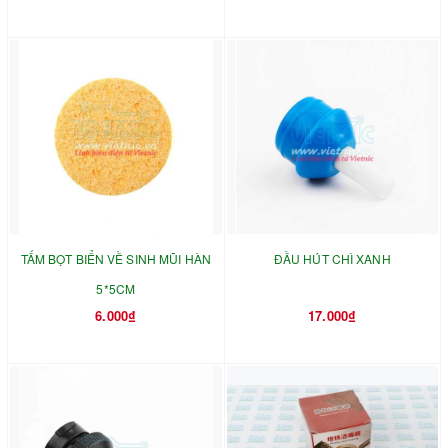
TẤM BỌT BIỂN VỀ SINH MŨI HÀN
ĐẦU HÚT CHÌ XANH
5*5CM
6.000₫
17.000₫