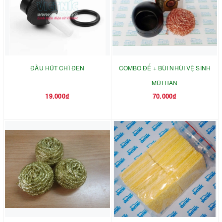
ĐẦU HÚT CHÌ ĐEN
COMBO ĐẾ + BÙI NHÙI VỆ SINH
MŨI HÀN
19.000₫
70.000₫