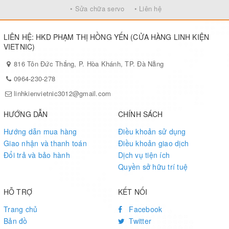
• Sửa chữa servo
• Liên hệ
LIÊN HỆ: HKD PHẠM THỊ HỒNG YẾN (CỬA HÀNG LINH KIỆN
VIETNIC)
816 Tôn Đức Thắng, P. Hòa Khánh, TP. Đà Nẵng
0964-230-278
linhkienvietnic3012@gmail.com
HƯỚNG DẪN
CHÍNH SÁCH
Hướng dẫn mua hàng
Điều khoản sử dụng
Giao nhận và thanh toán
Điều khoản giao dịch
Đổi trả và bảo hành
Dịch vụ tiện ích
Quyền sở hữu trí tuệ
HỖ TRỢ
KẾT NỐI
Trang chủ
Facebook
Bản đồ
Twitter