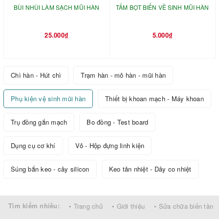
BÙI NHÙI LÀM SẠCH MŨI HÀN
TẤM BỌT BIỂN VỀ SINH MŨI HÀN
25.000₫
5.000₫
Chì hàn - Hút chì
Trạm hàn - mỏ hàn - mũi hàn
Phụ kiện vệ sinh mũi hàn
Thiết bị khoan mạch - Máy khoan
Trụ đồng gắn mạch
Bo đồng - Test board
Dụng cụ cơ khí
Vỏ - Hộp đựng linh kiện
Súng bắn keo - cây silicon
Keo tản nhiệt - Dây co nhiệt
Tìm kiếm nhiều:
• Trang chủ
• Giới thiệu
• Sửa chữa biến tần