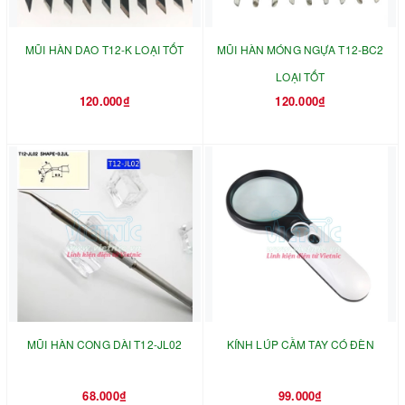
MŨI HÀN DAO T12-K LOẠI TỐT
MŨI HÀN MÓNG NGỰA T12-BC2
LOẠI TỐT
120.000₫
120.000₫
MŨI HÀN CONG DÀI T12-JL02
KÍNH LÚP CẦM TAY CÓ ĐÈN
68.000₫
99.000₫