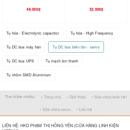
49.000₫
32.000₫
Tụ hóa - Electrolytic capacitor
Tụ hóa - High Frequency
Tụ DC bus máy hàn
Tụ DC bus biến tần - servo
Tụ DC bus UPS
Tụ mạch âm thanh
Tụ nhôm SMD Aluminium
Tìm kiếm nhiều:
• Trang chủ
• Giới thiệu
• Sửa chữa biến tần
• Sửa chữa servo
• Liên hệ
LIÊN HỆ: HKD PHẠM THỊ HỒNG YẾN (CỬA HÀNG LINH KIỆN