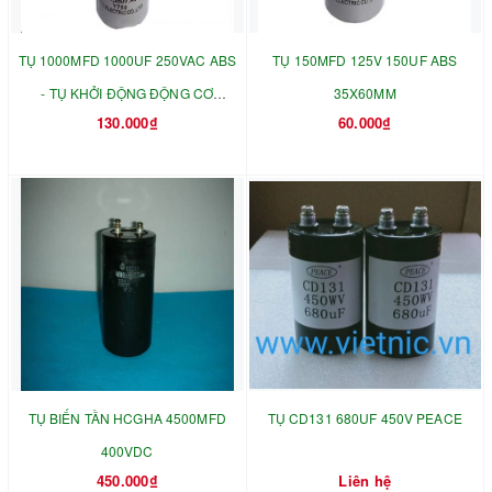
TỤ 1000MFD 1000UF 250VAC ABS
TỤ 150MFD 125V 150UF ABS
- TỤ KHỞI ĐỘNG ĐỘNG CƠ
35X60MM
130.000₫
60.000₫
50X110MM
TỤ BIẾN TẦN HCGHA 4500MFD
TỤ CD131 680UF 450V PEACE
400VDC
450.000₫
Liên hệ