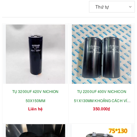
Thứ tự
TỤ 3200UF 420V NICHION
TỤ 2200UF 400V NICHICON
50X150MM
51X130MM KHOẢNG CÁCH VÍT
Liên hệ
350.000₫
22MM