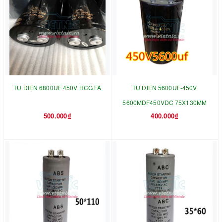
TỤ ĐIỆN 6800UF 450V HCG FA
TỤ ĐIỆN 5600UF-450V
5600MDF450VDC 75X130MM
500.000₫
400.000₫