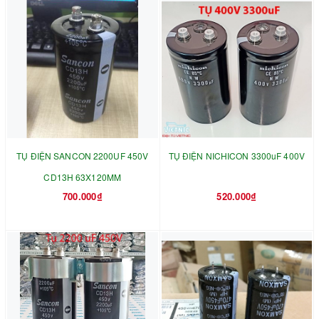
TỤ ĐIỆN SANCON 2200UF 450V
TỤ ĐIỆN NICHICON 3300uF 400V
CD13H 63X120MM
700.000₫
520.000₫