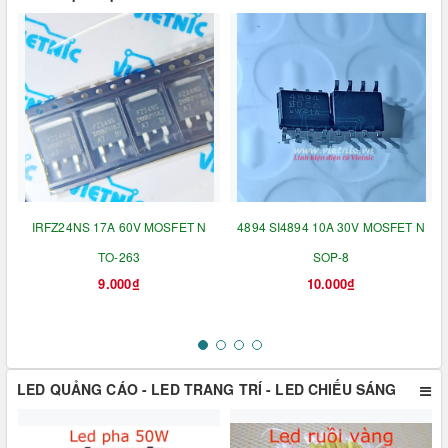
IRFZ24NS 17A 60V MOSFET N
4894 SI4894 10A 30V MOSFET N
TO-263
SOP-8
9.000₫
10.000₫
LED QUẢNG CÁO - LED TRANG TRÍ - LED CHIẾU SÁNG