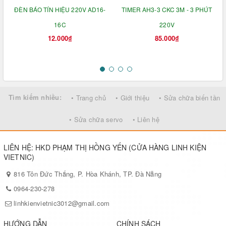
ĐÈN BÁO TÍN HIỆU 220V AD16-
TIMER AH3-3 CKC 3M - 3 PHÚT
16C
220V
12.000₫
85.000₫
Tìm kiếm nhiều:
• Trang chủ
• Giới thiệu
• Sửa chữa biến tần
• Sửa chữa servo
• Liên hệ
LIÊN HỆ: HKD PHẠM THỊ HỒNG YẾN (CỬA HÀNG LINH KIỆN
VIETNIC)
816 Tôn Đức Thắng, P. Hòa Khánh, TP. Đà Nẵng
0964-230-278
linhkienvietnic3012@gmail.com
HƯỚNG DẪN
CHÍNH SÁCH