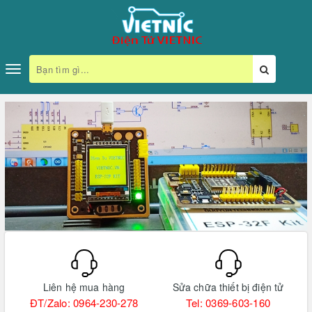
Toggle
navigation
Liên hệ mua hàng
Sửa chữa thiết bị điện tử
ĐT/Zalo: 0964-230-278
Tel: 0369-603-160