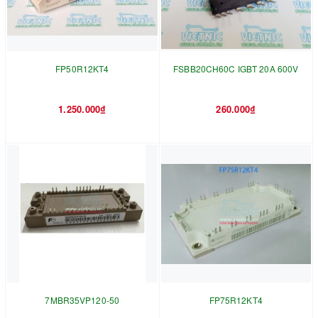
FP50R12KT4
FSBB20CH60C IGBT 20A 600V
1.250.000₫
260.000₫
7MBR35VP120-50
FP75R12KT4