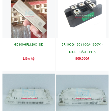
GD100HFL120C1SD
6RI100G-160 ( 100A-1600V) -
DIODE CẦU 3 PHA
Liên hệ
500.000₫