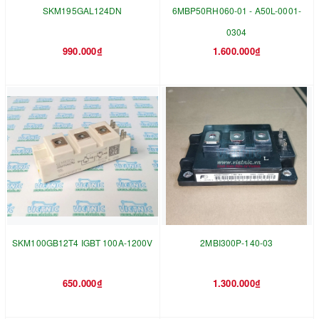
SKM195GAL124DN
6MBP50RH060-01 - A50L-0001-
0304
990.000₫
1.600.000₫
SKM100GB12T4 IGBT 100A-1200V
2MBI300P-140-03
650.000₫
1.300.000₫