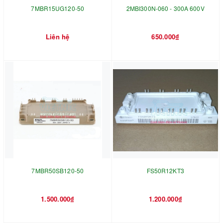
7MBR15UG120-50
2MBI300N-060 - 300A 600V
Liên hệ
650.000₫
7MBR50SB120-50
FS50R12KT3
1.500.000₫
1.200.000₫