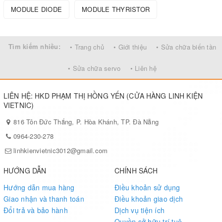
MODULE DIODE
MODULE THYRISTOR
Tìm kiếm nhiều:
• Trang chủ
• Giới thiệu
• Sửa chữa biến tần
• Sửa chữa servo
• Liên hệ
LIÊN HỆ: HKD PHẠM THỊ HỒNG YẾN (CỬA HÀNG LINH KIỆN
VIETNIC)
816 Tôn Đức Thắng, P. Hòa Khánh, TP. Đà Nẵng
0964-230-278
linhkienvietnic3012@gmail.com
HƯỚNG DẪN
CHÍNH SÁCH
Hướng dẫn mua hàng
Điều khoản sử dụng
Giao nhận và thanh toán
Điều khoản giao dịch
Đổi trả và bảo hành
Dịch vụ tiện ích
Quyền sở hữu trí tuệ