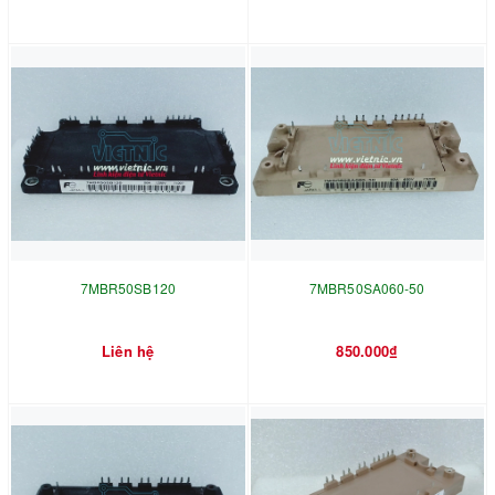
7MBR50SB120
7MBR50SA060-50
Liên hệ
850.000₫