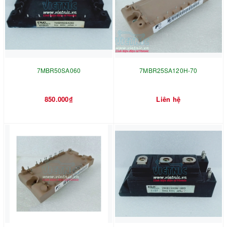
7MBR50SA060
7MBR25SA120H-70
850.000₫
Liên hệ