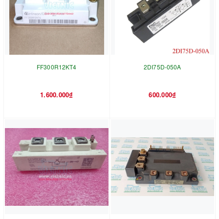
FF300R12KT4
2DI75D-050A
1.600.000₫
600.000₫