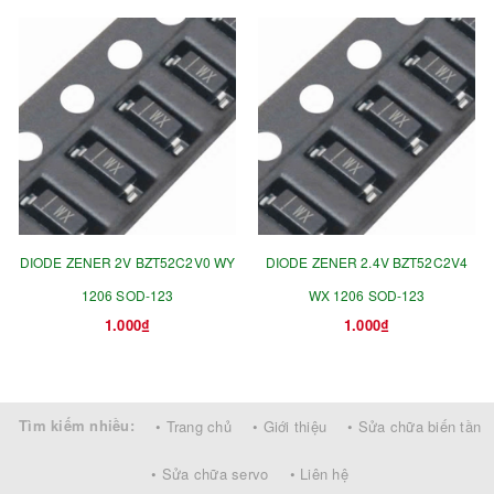
DIODE ZENER 2V BZT52C2V0 WY
DIODE ZENER 2.4V BZT52C2V4
1206 SOD-123
WX 1206 SOD-123
1.000₫
1.000₫
Tìm kiếm nhiều:
• Trang chủ
• Giới thiệu
• Sửa chữa biến tần
• Sửa chữa servo
• Liên hệ