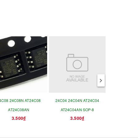
4C08 24C08N AT24C08
24C04 24C04N AT24C04
HT92
AT24C08AN
AT24C04AN SOP-8
3.500₫
3.500₫
6.0