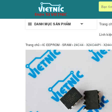
DANH MỤC SẢN PHẨM
Trang c
Linh kiệ
Trang chủ
IC EEPROM - SRAM
24C44 - X24C44PI - X244