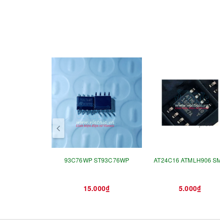
prev
93C76WP ST93C76WP
AT24C16 ATMLH906 S
15.000₫
5.000₫