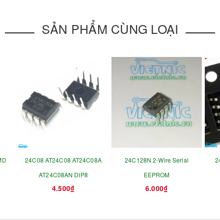
SẢN PHẨM CÙNG LOẠI
MD
24C08 AT24C08 AT24C08A
24C128N 2-Wire Serial
2
AT24C08AN DIP8
EEPROM
4.500₫
6.000₫