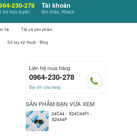
964-230-278
Tài khoản
 trợ trực tuyến
Xin chào, Khách
ên hệ
Tất cả sản phẩm
Sổ tay kỹ thuật - Blog
Liên hệ mua hàng
0964-230-278
Địa chỉ cửa hàng
SẢN PHẨM BẠN VỪA XEM
24C44 - X24C44PI -
X2444P