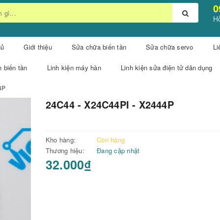
0
Hỗ
hủ
Giới thiệu
Sửa chữa biến tần
Sửa chữa servo
Li
n biến tần
Linh kiện máy hàn
Linh kiện sửa điện tử dân dụng
4P
24C44 - X24C44PI - X2444P
Kho hàng:
Còn hàng
Thương hiệu:
Đang cập nhật
32.000₫