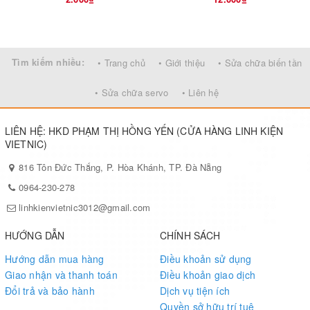
Tìm kiếm nhiều:
• Trang chủ
• Giới thiệu
• Sửa chữa biến tần
• Sửa chữa servo
• Liên hệ
LIÊN HỆ: HKD PHẠM THỊ HỒNG YẾN (CỬA HÀNG LINH KIỆN
VIETNIC)
816 Tôn Đức Thắng, P. Hòa Khánh, TP. Đà Nẵng
0964-230-278
linhkienvietnic3012@gmail.com
HƯỚNG DẪN
CHÍNH SÁCH
Hướng dẫn mua hàng
Điều khoản sử dụng
Giao nhận và thanh toán
Điều khoản giao dịch
Đổi trả và bảo hành
Dịch vụ tiện ích
Quyền sở hữu trí tuệ