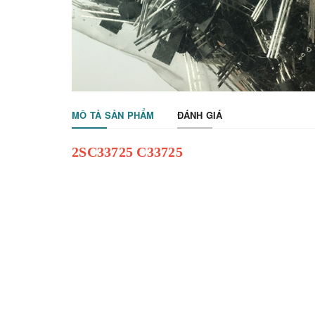
MÔ TẢ SẢN PHẨM
ĐÁNH GIÁ
2SC33725 C33725