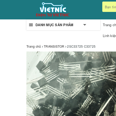
DANH MỤC SẢN PHẨM
Trang c
Linh kiệ
Trang chủ
TRANSISTOR
2SC33725 C33725