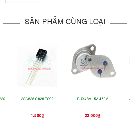
SẢN PHẨM CÙNG LOẠI
220
2SC828 C828 TO92
BUX48A 15A 450V
1.500₫
22.000₫