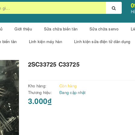
0
Hỗ
hủ
Giới thiệu
Sửa chữa biến tần
Sửa chữa servo
Li
n biến tần
Linh kiện máy hàn
Linh kiện sửa điện tử dân dụng
2SC33725 C33725
Kho hàng:
Còn hàng
Thương hiệu:
Đang cập nhật
3.000₫