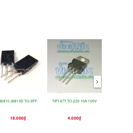
J6810 J6810D TO-3PF
TIP147T TO-220 10A 100V
Z0607MA
18.000₫
4.000₫
3.0