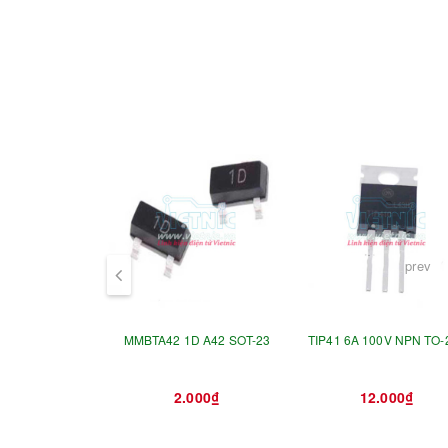
prev
MMBTA42 1D A42 SOT-23
TIP41 6A 100V NPN TO-
2.000₫
12.000₫