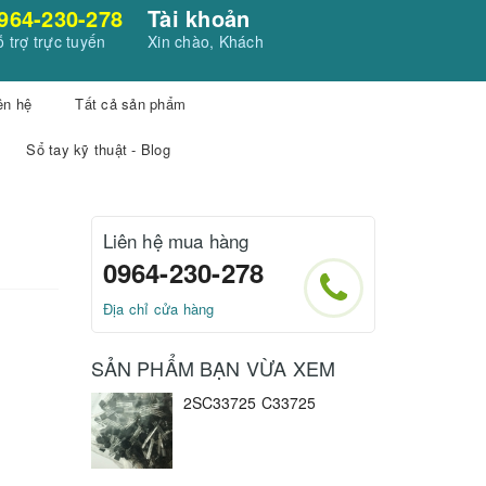
964-230-278
Tài khoản
 trợ trực tuyến
Xin chào, Khách
ên hệ
Tất cả sản phẩm
Sổ tay kỹ thuật - Blog
Liên hệ mua hàng
0964-230-278
Địa chỉ cửa hàng
SẢN PHẨM BẠN VỪA XEM
2SC33725 C33725