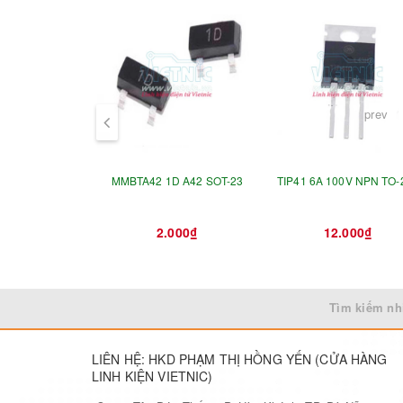
prev
MMBTA42 1D A42 SOT-23
TIP41 6A 100V NPN TO-
2.000₫
12.000₫
Tìm kiếm nh
LIÊN HỆ: HKD PHẠM THỊ HỒNG YẾN (CỬA HÀNG
LINH KIỆN VIETNIC)