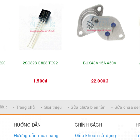
220
2SC828 C828 TO92
BUX48A 15A 450V
1.500₫
22.000₫
iều:
• Trang chủ
• Giới thiệu
• Sửa chữa biến tần
• Sửa chữa se
HƯỚNG DẪN
CHÍNH SÁCH
H
Hướng dẫn mua hàng
Điều khoản sử dụng
Tr