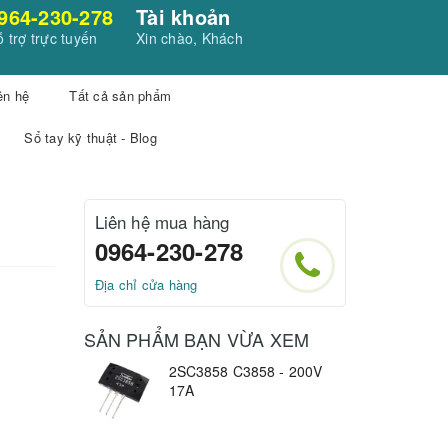
964-230-278
Tài khoản
 trợ trực tuyến
Xin chào, Khách
ên hệ
Tất cả sản phẩm
Sổ tay kỹ thuật - Blog
Liên hệ mua hàng
0964-230-278
Địa chỉ cửa hàng
SẢN PHẨM BẠN VỪA XEM
2SC3858 C3858 - 200V
17A