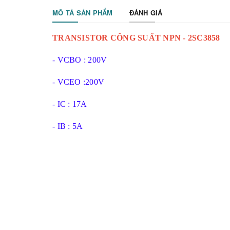
MÔ TẢ SẢN PHẨM
ĐÁNH GIÁ
TRANSISTOR CÔNG SUẤT NPN - 2SC3858
- VCBO : 200V
- VCEO :200V
- IC : 17A
- IB : 5A
- PC : 200W ( 25 Độ C )