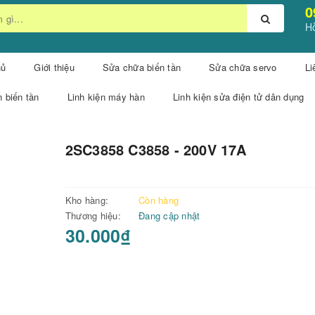
0
Hỗ
hủ
Giới thiệu
Sửa chữa biến tần
Sửa chữa servo
Li
n biến tần
Linh kiện máy hàn
Linh kiện sửa điện tử dân dụng
2SC3858 C3858 - 200V 17A
Kho hàng:
Còn hàng
Thương hiệu:
Đang cập nhật
30.000₫