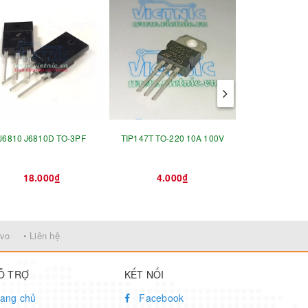
J6810 J6810D TO-3PF
TIP147T TO-220 10A 100V
Z0607MA
18.000₫
4.000₫
3.0
rvo
• Liên hệ
Ỗ TRỢ
KẾT NỐI
ang chủ
Facebook