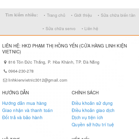
Tìm kiếm nhiều:
• Trang chủ
• Giới thiệu
• Sửa chữa biến tần
• Sửa chữa servo
• Liên hệ
LIÊN HỆ: HKD PHẠM THỊ HỒNG YẾN (CỬA HÀNG LINH KIỆN
VIETNIC)
816 Tôn Đức Thắng, P. Hòa Khánh, TP. Đà Nẵng
0964-230-278
linhkienvietnic3012@gmail.com
HƯỚNG DẪN
CHÍNH SÁCH
Hướng dẫn mua hàng
Điều khoản sử dụng
Giao nhận và thanh toán
Điều khoản giao dịch
Đổi trả và bảo hành
Dịch vụ tiện ích
Quyền sở hữu trí tuệ