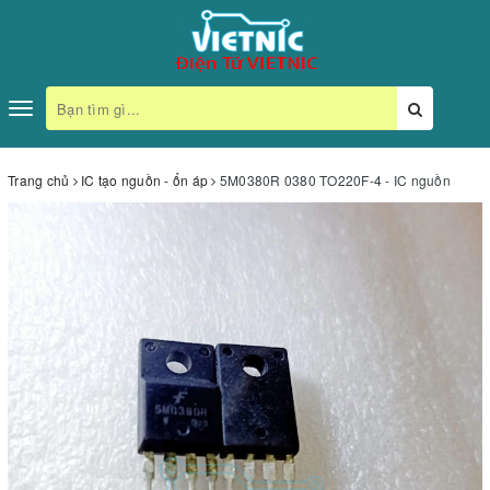
Toggle
navigation
Trang chủ
IC tạo nguồn - ổn áp
5M0380R 0380 TO220F-4 - IC nguồn