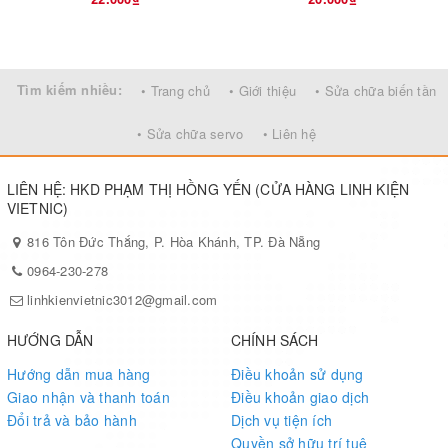
Tìm kiếm nhiều:
• Trang chủ
• Giới thiệu
• Sửa chữa biến tần
• Sửa chữa servo
• Liên hệ
LIÊN HỆ: HKD PHẠM THỊ HỒNG YẾN (CỬA HÀNG LINH KIỆN
VIETNIC)
816 Tôn Đức Thắng, P. Hòa Khánh, TP. Đà Nẵng
0964-230-278
linhkienvietnic3012@gmail.com
HƯỚNG DẪN
CHÍNH SÁCH
Hướng dẫn mua hàng
Điều khoản sử dụng
Giao nhận và thanh toán
Điều khoản giao dịch
Đổi trả và bảo hành
Dịch vụ tiện ích
Quyền sở hữu trí tuệ