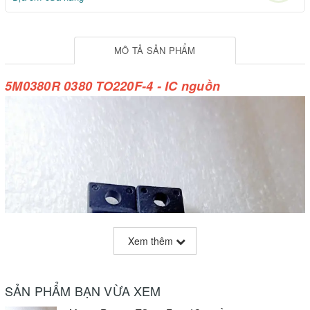
MÔ TẢ SẢN PHẨM
5M0380R 0380 TO220F-4 - IC nguồn
Xem thêm
SẢN PHẨM BẠN VỪA XEM