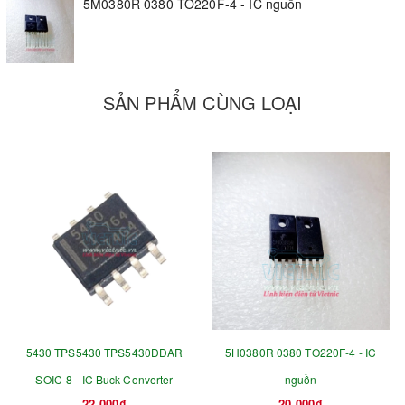
5M0380R 0380 TO220F-4 - IC nguồn
SẢN PHẨM CÙNG LOẠI
5430 TPS5430 TPS5430DDAR
5H0380R 0380 TO220F-4 - IC
SOIC-8 - IC Buck Converter
nguồn
22.000₫
20.000₫