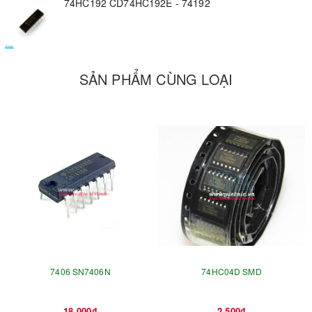
74HC192 CD74HC192E - 74192
SẢN PHẨM CÙNG LOẠI
7406 SN7406N
74HC04D SMD
18.000₫
2.500₫