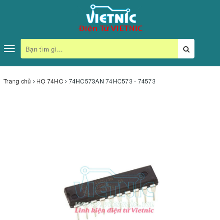
Toggle
navigation
Trang chủ
HỌ 74HC
74HC573AN 74HC573 - 74573