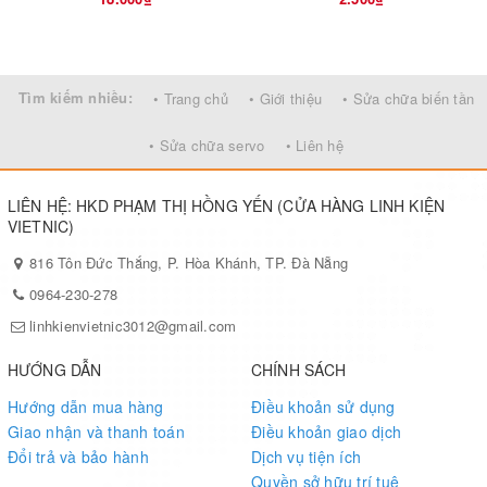
Tìm kiếm nhiều:
• Trang chủ
• Giới thiệu
• Sửa chữa biến tần
• Sửa chữa servo
• Liên hệ
LIÊN HỆ: HKD PHẠM THỊ HỒNG YẾN (CỬA HÀNG LINH KIỆN
VIETNIC)
816 Tôn Đức Thắng, P. Hòa Khánh, TP. Đà Nẵng
0964-230-278
linhkienvietnic3012@gmail.com
HƯỚNG DẪN
CHÍNH SÁCH
Hướng dẫn mua hàng
Điều khoản sử dụng
Giao nhận và thanh toán
Điều khoản giao dịch
Đổi trả và bảo hành
Dịch vụ tiện ích
Quyền sở hữu trí tuệ