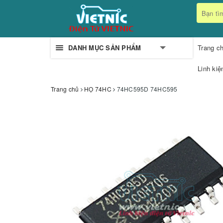
DANH MỤC SẢN PHẨM
Trang c
Linh kiệ
Trang chủ
HỌ 74HC
74HC595D 74HC595