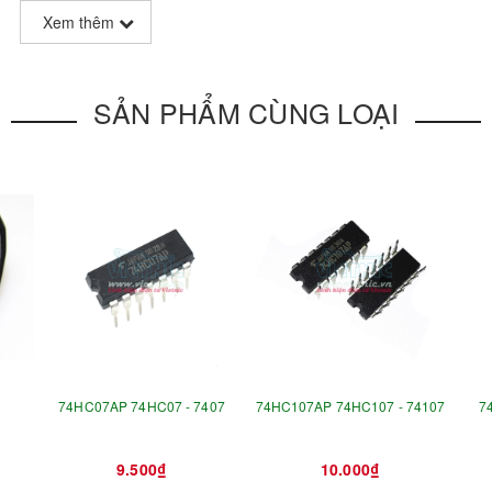
Xem thêm
SẢN PHẨM CÙNG LOẠI
74HC07AP 74HC07 - 7407
74HC107AP 74HC107 - 74107
7
9.500₫
10.000₫