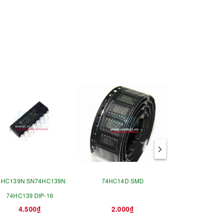
4HC139N SN74HC139N
74HC14D SMD
74HC1
74HC139 DIP-16
4.500₫
2.000₫
8.0