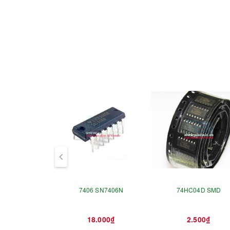
prev
7406 SN7406N
74HC04D SMD
18.000₫
2.500₫