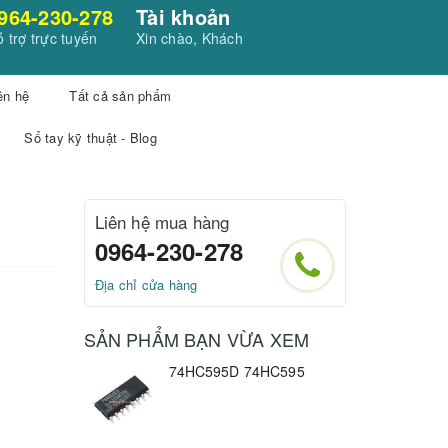
964-230-278
Tài khoản
 trợ trực tuyến
Xin chào, Khách
ên hệ
Tất cả sản phẩm
Sổ tay kỹ thuật - Blog
Liên hệ mua hàng
0964-230-278
Địa chỉ cửa hàng
SẢN PHẨM BẠN VỪA XEM
74HC595D 74HC595