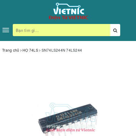
Toggle
navigation
Trang chủ
HỌ 74LS
SN74LS244N 74LS244