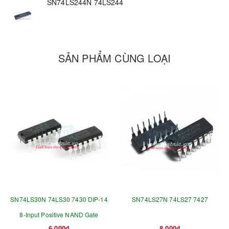
SN74LS244N 74LS244
SẢN PHẨM CÙNG LOẠI
SN74LS30N 74LS30 7430 DIP-14
SN74LS27N 74LS27 7427
8-Input Positive NAND Gate
6.000₫
8.000₫