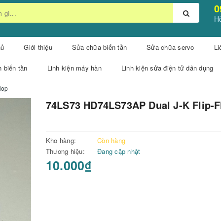
0
Hỗ
hủ
Giới thiệu
Sửa chữa biến tần
Sửa chữa servo
Li
n biến tần
Linh kiện máy hàn
Linh kiện sửa điện tử dân dụng
lop
74LS73 HD74LS73AP Dual J-K Flip-F
Kho hàng:
Còn hàng
Thương hiệu:
Đang cập nhật
10.000₫