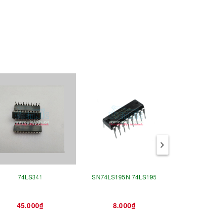
74LS341
SN74LS195N 74LS195
SN74LS00N - 7
DIP-
45.000₫
8.000₫
5.0