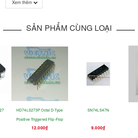
Xem thêm
SẢN PHẨM CÙNG LOẠI
27
HD74LS273P Octal D-Type
SN74LS47N
Positive Triggered Flip-Flop
12.000₫
9.000₫