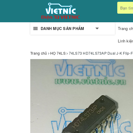
DANH MỤC SẢN PHẨM
Trang c
Linh kiệ
Trang chủ
HỌ 74LS
74LS73 HD74LS73AP Dual J-K Flip-F