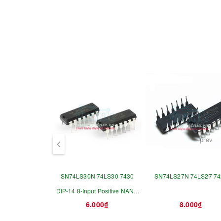
prev
SN74LS30N 74LS30 7430
SN74LS27N 74LS27 74
DIP-14 8-Input Positive NAND
6.000₫
8.000₫
Gate