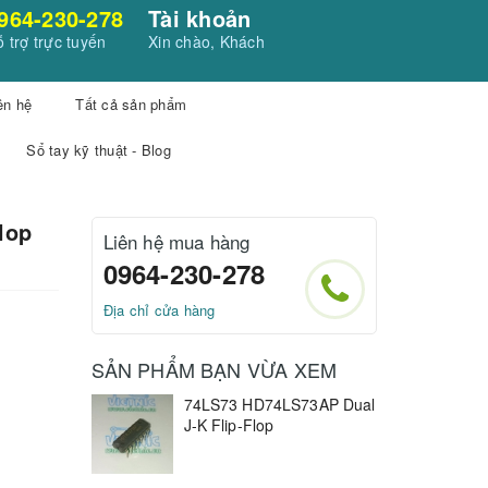
964-230-278
Tài khoản
 trợ trực tuyến
Xin chào, Khách
ên hệ
Tất cả sản phẩm
Sổ tay kỹ thuật - Blog
lop
Liên hệ mua hàng
0964-230-278
Địa chỉ cửa hàng
SẢN PHẨM BẠN VỪA XEM
74LS73 HD74LS73AP Dual
J-K Flip-Flop