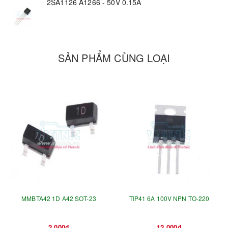
2SA1126 A1266 - 50V 0.15A
SẢN PHẨM CÙNG LOẠI
MMBTA42 1D A42 SOT-23
TIP41 6A 100V NPN TO-220
2.000₫
12.000₫