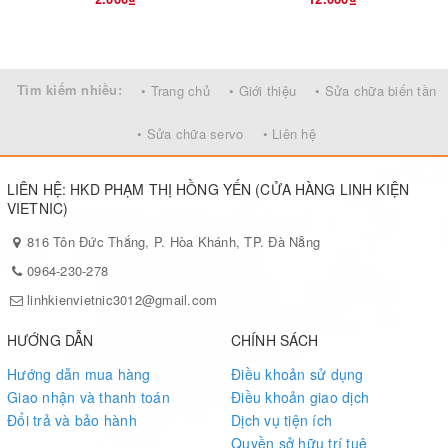
Tìm kiếm nhiều:
• Trang chủ
• Giới thiệu
• Sửa chữa biến tần
• Sửa chữa servo
• Liên hệ
LIÊN HỆ: HKD PHẠM THỊ HỒNG YẾN (CỬA HÀNG LINH KIỆN
VIETNIC)
816 Tôn Đức Thắng, P. Hòa Khánh, TP. Đà Nẵng
0964-230-278
linhkienvietnic3012@gmail.com
HƯỚNG DẪN
CHÍNH SÁCH
Hướng dẫn mua hàng
Điều khoản sử dụng
Giao nhận và thanh toán
Điều khoản giao dịch
Đổi trả và bảo hành
Dịch vụ tiện ích
Quyền sở hữu trí tuệ