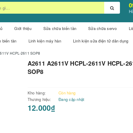
0
Hỗ
hủ
Giới thiệu
Sửa chữa biến tần
Sửa chữa servo
Li
n biến tần
Linh kiện máy hàn
Linh kiện sửa điện tử dân dụng
2611V HCPL-2611 SOP8
A2611 A2611V HCPL-2611V HCPL-26
SOP8
Kho hàng:
Còn hàng
Thương hiệu:
Đang cập nhật
12.000₫