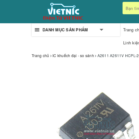
DANH MỤC SẢN PHẨM
Trang c
Linh kiệ
Trang chủ
IC khuếch đại - so sánh
A2611 A2611V HCPL-