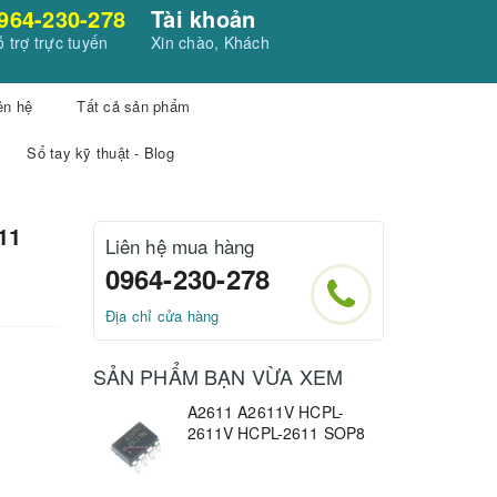
964-230-278
Tài khoản
 trợ trực tuyến
Xin chào, Khách
ên hệ
Tất cả sản phẩm
Sổ tay kỹ thuật - Blog
11
Liên hệ mua hàng
0964-230-278
Địa chỉ cửa hàng
SẢN PHẨM BẠN VỪA XEM
A2611 A2611V HCPL-
2611V HCPL-2611 SOP8