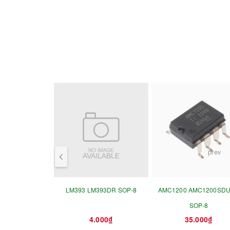
prev
LM393 LM393DR SOP-8
AMC1200 AMC1200SD
SOP-8
4.000₫
35.000₫