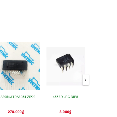
A8954J TDA8954 ZIP23
4558D JRC DIP8
LM224N LM2
270.000₫
8.000₫
8.0