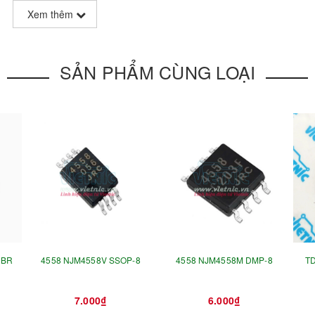
Xem thêm
SẢN PHẨM CÙNG LOẠI
UBR
4558 NJM4558V SSOP-8
4558 NJM4558M DMP-8
TD
7.000₫
6.000₫