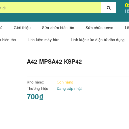
0
Hỗ
hủ
Giới thiệu
Sửa chữa biến tần
Sửa chữa servo
Li
n biến tần
Linh kiện máy hàn
Linh kiện sửa điện tử dân dụng
A42 MPSA42 KSP42
Kho hàng:
Còn hàng
Thương hiệu:
Đang cập nhật
700₫