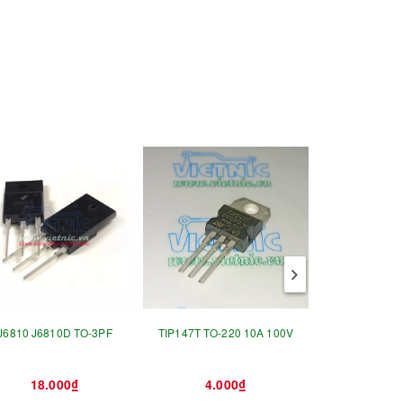
J6810 J6810D TO-3PF
TIP147T TO-220 10A 100V
Z0607MA
18.000₫
4.000₫
3.0