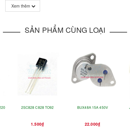
Xem thêm
SẢN PHẨM CÙNG LOẠI
220
2SC828 C828 TO92
BUX48A 15A 450V
1.500₫
22.000₫