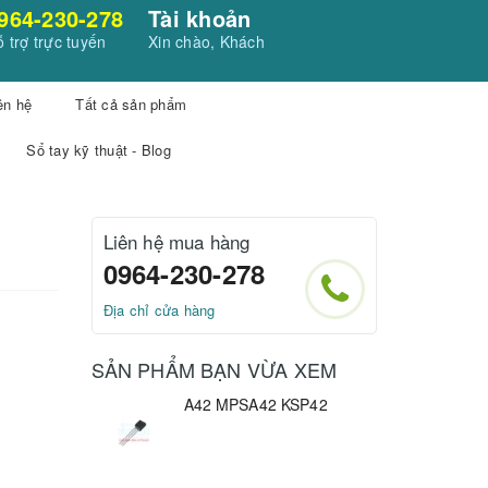
964-230-278
Tài khoản
 trợ trực tuyến
Xin chào, Khách
ên hệ
Tất cả sản phẩm
Sổ tay kỹ thuật - Blog
Liên hệ mua hàng
0964-230-278
Địa chỉ cửa hàng
SẢN PHẨM BẠN VỪA XEM
A42 MPSA42 KSP42