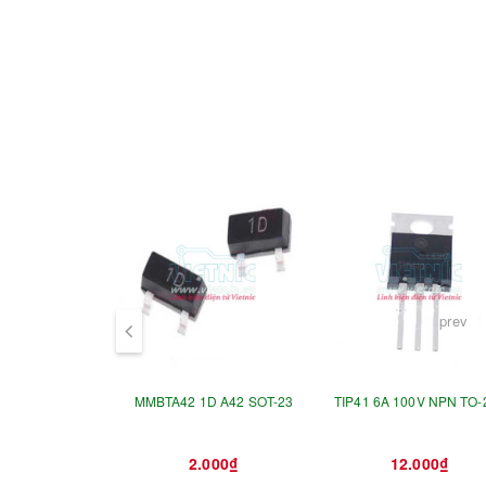
prev
MMBTA42 1D A42 SOT-23
TIP41 6A 100V NPN TO-
2.000₫
12.000₫