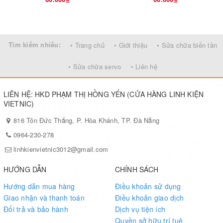
Tìm kiếm nhiều:
• Trang chủ
• Giới thiệu
• Sửa chữa biến tần
• Sửa chữa servo
• Liên hệ
LIÊN HỆ: HKD PHẠM THỊ HỒNG YẾN (CỬA HÀNG LINH KIỆN
VIETNIC)
816 Tôn Đức Thắng, P. Hòa Khánh, TP. Đà Nẵng
0964-230-278
linhkienvietnic3012@gmail.com
HƯỚNG DẪN
CHÍNH SÁCH
Hướng dẫn mua hàng
Điều khoản sử dụng
Giao nhận và thanh toán
Điều khoản giao dịch
Đổi trả và bảo hành
Dịch vụ tiện ích
Quyền sở hữu trí tuệ