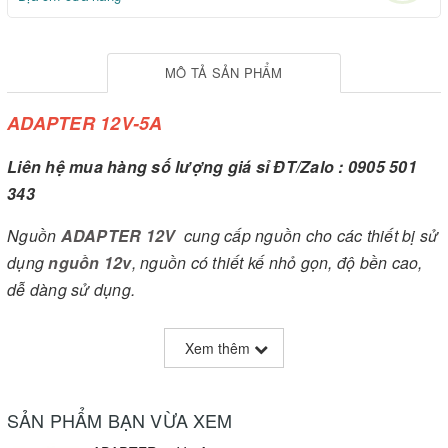
MÔ TẢ SẢN PHẨM
ADAPTER 12V-5A
Liên hệ mua hàng số lượng giá sỉ ĐT/Zalo : 0905 501
343
Nguồn
ADAPTER 12V
cung cấp nguồn cho các thiết bị sử
dụng
nguồn 12v
, nguồn có thiết kế nhỏ gọn, độ bền cao,
dễ dàng sử dụng.
Thông số kỹ thuật :
Xem thêm
- Điện áp đầu vào : 100V-240VAC
- Điện áp đầu ra : 12VDC
SẢN PHẨM BẠN VỪA XEM