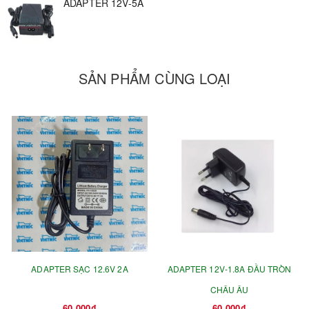
ADAPTER 12V-5A
- Kiểu đầu ra : Jack DC
Linh Kiện Điện Tử Vietnic
Cung cấp linh kiện điện tử
SẢN PHẨM CÙNG LOẠI
Arduino Uno, Arduino Mega, Kit học tập Arduino, Kit
phát triển STM32, ESP32F, Module cảm biến, Phụ kiện
Arduino, Robotics, Board IoT
LED quảng cáo
Nguồn tổ ong
Thiết bị công nghiệp
ADAPTER SẠC 12.6V 2A
ADAPTER 12V-1.8A ĐẦU TRÒN
CHÂU ÂU
60.000₫
60.000₫