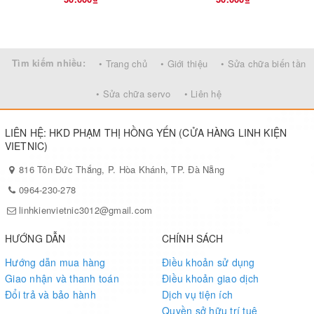
Tìm kiếm nhiều:
• Trang chủ
• Giới thiệu
• Sửa chữa biến tần
• Sửa chữa servo
• Liên hệ
LIÊN HỆ: HKD PHẠM THỊ HỒNG YẾN (CỬA HÀNG LINH KIỆN
VIETNIC)
816 Tôn Đức Thắng, P. Hòa Khánh, TP. Đà Nẵng
0964-230-278
linhkienvietnic3012@gmail.com
HƯỚNG DẪN
CHÍNH SÁCH
Hướng dẫn mua hàng
Điều khoản sử dụng
Giao nhận và thanh toán
Điều khoản giao dịch
Đổi trả và bảo hành
Dịch vụ tiện ích
Quyền sở hữu trí tuệ