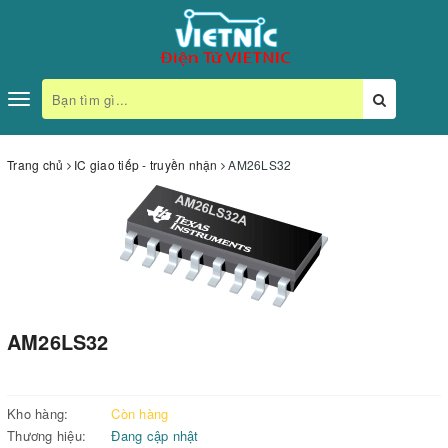
Toggle
navigation
Trang chủ
IC giao tiếp - truyền nhận
AM26LS32
AM26LS32
Kho hàng:
Còn hàng
Thương hiệu:
Đang cập nhật