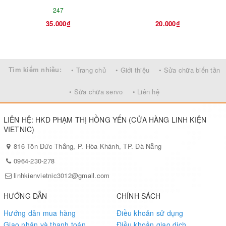
247
35.000₫
20.000₫
Tìm kiếm nhiều:
• Trang chủ
• Giới thiệu
• Sửa chữa biến tần
• Sửa chữa servo
• Liên hệ
LIÊN HỆ: HKD PHẠM THỊ HỒNG YẾN (CỬA HÀNG LINH KIỆN
VIETNIC)
816 Tôn Đức Thắng, P. Hòa Khánh, TP. Đà Nẵng
0964-230-278
linhkienvietnic3012@gmail.com
HƯỚNG DẪN
CHÍNH SÁCH
Hướng dẫn mua hàng
Điều khoản sử dụng
Giao nhận và thanh toán
Điều khoản giao dịch