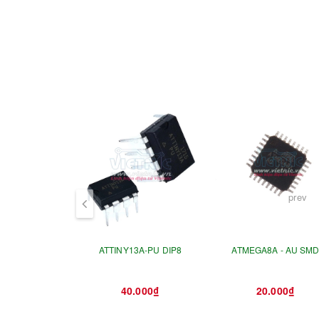
- EEPROM : 512 Byte
- Ngõ vào / ra : 23
- Tần số max : 16Mhz
- A/D 10-Bits : 6
- 16 Bits Timer : 1
- 8 Bits Timer : 2
prev
- Chu kỳ nạp, xóa : + Flash : 10.000 Lần
+ EEPROM : 100.000 Lần
ATTINY13A-PU DIP8
ATMEGA8A - AU SM
- Thời gian lưu trữ dữ liệu : 20 năm ( 85 Độ 
- Mã hóa khởi động với khóa độc lập, Lập t
40.000₫
20.000₫