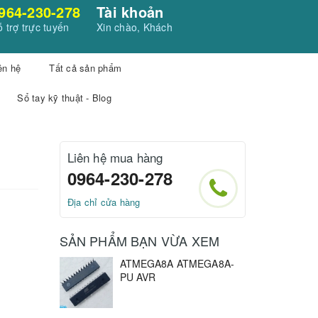
964-230-278
Tài khoản
 trợ trực tuyến
Xin chào, Khách
ên hệ
Tất cả sản phẩm
Sổ tay kỹ thuật - Blog
Liên hệ mua hàng
0964-230-278
Địa chỉ cửa hàng
SẢN PHẨM BẠN VỪA XEM
ATMEGA8A ATMEGA8A-
PU AVR