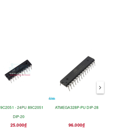
9C2051 - 24PU 89C2051
ATMEGA328P-PU DIP-28
89S52 AT89S
DIP-20
25.000₫
96.000₫
30.0