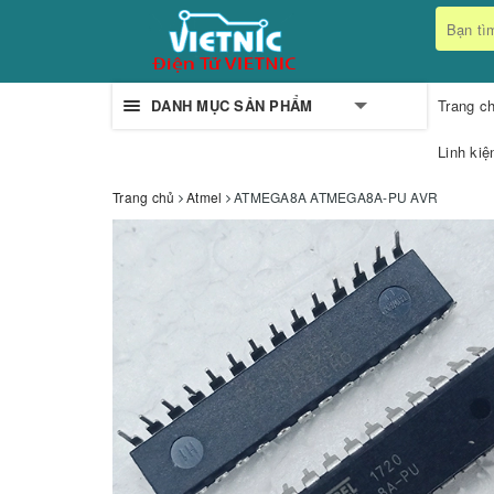
DANH MỤC SẢN PHẨM
Trang c
Linh kiệ
Trang chủ
Atmel
ATMEGA8A ATMEGA8A-PU AVR