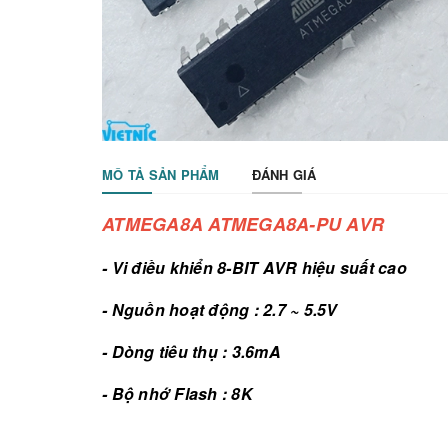
MÔ TẢ SẢN PHẨM
ĐÁNH GIÁ
ATMEGA8A ATMEGA8A-PU AVR
- Vi điều khiển 8-BIT AVR hiệu suất cao
- Nguồn hoạt động : 2.7 ~ 5.5V
- Dòng tiêu thụ : 3.6mA
- Bộ nhớ Flash : 8K
- SRAM : 1024 ByteA