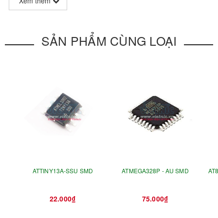
Xem thêm
SẢN PHẨM CÙNG LOẠI
D
ATTINY13A-SSU SMD
ATMEGA328P - AU SMD
AT8
C), 100 Năm ( 25 Độ C )
rình khởi động ON CHIP
22.000₫
75.000₫