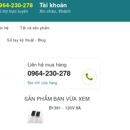
964-230-278
Tài khoản
 trợ trực tuyến
Xin chào, Khách
ên hệ
Tất cả sản phẩm
Sổ tay kỹ thuật - Blog
Liên hệ mua hàng
0964-230-278
Địa chỉ cửa hàng
SẢN PHẨM BẠN VỪA XEM
B1391 - 120V 8A