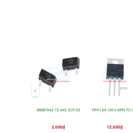
prev
MMBTA42 1D A42 SOT-23
TIP41 6A 100V NPN TO-
2.000₫
12.000₫