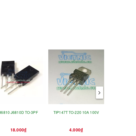
J6810 J6810D TO-3PF
TIP147T TO-220 10A 100V
Z0607MA
18.000₫
4.000₫
3.0