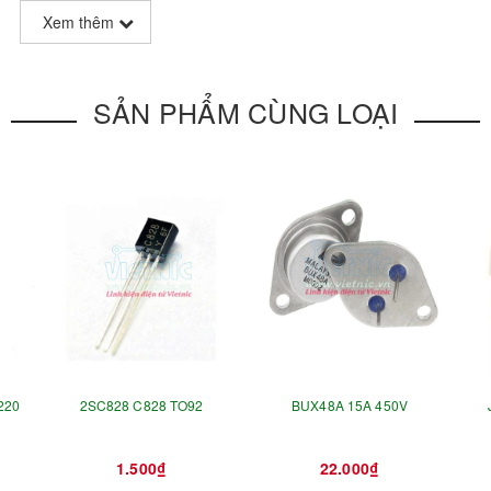
Xem thêm
SẢN PHẨM CÙNG LOẠI
220
2SC828 C828 TO92
BUX48A 15A 450V
1.500₫
22.000₫