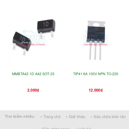
MMBTA42 1D A42 SOT-23
TIP41 6A 100V NPN TO-220
2.000₫
12.000₫
Tìm kiếm nhiều:
• Trang chủ
• Giới thiệu
• Sửa chữa biến tần
• Sửa chữa servo
• Liên hệ