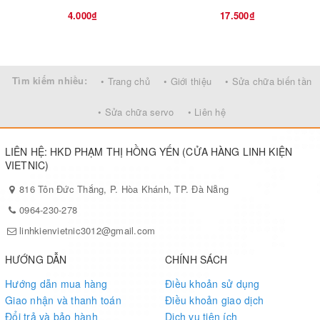
4.000₫
17.500₫
Tìm kiếm nhiều:
• Trang chủ
• Giới thiệu
• Sửa chữa biến tần
• Sửa chữa servo
• Liên hệ
LIÊN HỆ: HKD PHẠM THỊ HỒNG YẾN (CỬA HÀNG LINH KIỆN
VIETNIC)
816 Tôn Đức Thắng, P. Hòa Khánh, TP. Đà Nẵng
0964-230-278
linhkienvietnic3012@gmail.com
HƯỚNG DẪN
CHÍNH SÁCH
Hướng dẫn mua hàng
Điều khoản sử dụng
Giao nhận và thanh toán
Điều khoản giao dịch
Đổi trả và bảo hành
Dịch vụ tiện ích