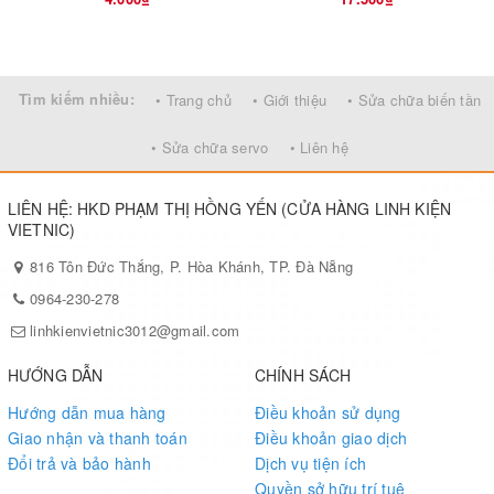
Tìm kiếm nhiều:
• Trang chủ
• Giới thiệu
• Sửa chữa biến tần
• Sửa chữa servo
• Liên hệ
LIÊN HỆ: HKD PHẠM THỊ HỒNG YẾN (CỬA HÀNG LINH KIỆN
VIETNIC)
816 Tôn Đức Thắng, P. Hòa Khánh, TP. Đà Nẵng
0964-230-278
linhkienvietnic3012@gmail.com
HƯỚNG DẪN
CHÍNH SÁCH
Hướng dẫn mua hàng
Điều khoản sử dụng
Giao nhận và thanh toán
Điều khoản giao dịch
Đổi trả và bảo hành
Dịch vụ tiện ích
Quyền sở hữu trí tuệ