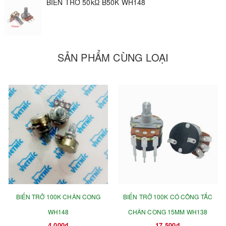
BIẾN TRỞ 50kΩ B50K WH148
SẢN PHẨM CÙNG LOẠI
BIẾN TRỞ 100K CHÂN CONG
BIẾN TRỞ 100K CÓ CÔNG TẮC
WH148
CHÂN CONG 15MM WH138
4.000₫
17.500₫