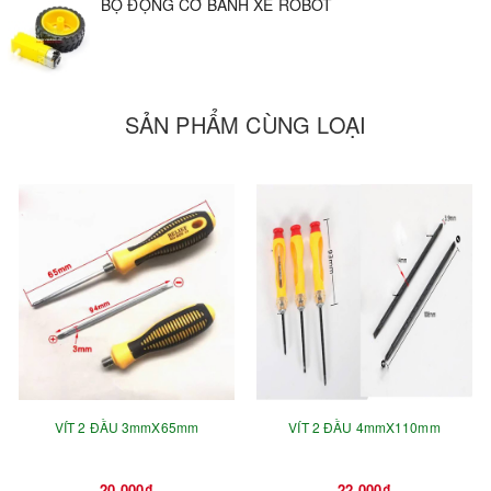
BỘ ĐỘNG CƠ BÁNH XE ROBOT
- Thông số cuộn dây L ~ 0.77mH
- Kết hợp với bánh xe để tạo thành một bộ sử dụng trong
thiết kế xe robot thông minh, xe hành trình như xe robot
SẢN PHẨM CÙNG LOẠI
4WD, Xe robot 3WD...
VÍT 2 ĐẦU 3mmX65mm
VÍT 2 ĐẦU 4mmX110mm
20.000₫
22.000₫