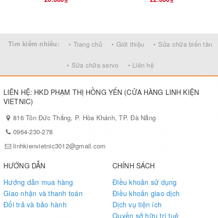
Tìm kiếm nhiều:
• Trang chủ
• Giới thiệu
• Sửa chữa biến tần
• Sửa chữa servo
• Liên hệ
LIÊN HỆ: HKD PHẠM THỊ HỒNG YẾN (CỬA HÀNG LINH KIỆN
VIETNIC)
816 Tôn Đức Thắng, P. Hòa Khánh, TP. Đà Nẵng
0964-230-278
linhkienvietnic3012@gmail.com
HƯỚNG DẪN
CHÍNH SÁCH
Hướng dẫn mua hàng
Điều khoản sử dụng
Giao nhận và thanh toán
Điều khoản giao dịch
Đổi trả và bảo hành
Dịch vụ tiện ích
Quyền sở hữu trí tuệ