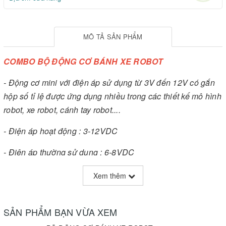
MÔ TẢ SẢN PHẨM
COMBO BỘ ĐỘNG CƠ BÁNH XE ROBOT
- Động cơ mini với điện áp sử dụng từ 3V đến 12V có gắn
hộp số tỉ lệ được ứng dụng nhiều trong các thiết kế mô hình
robot, xe robot, cánh tay robot....
- Điện áp hoạt động : 3-12VDC
- Điện áp thường sử dụng : 6-8VDC
- Tỉ số truyền không tải : Ratio 1:48
Xem thêm
- Dòng qua tải : 70mA ( Max : 250mA) với áp hoạt động 3V
SẢN PHẨM BẠN VỪA XEM
- Nội trở cuộn dây R ~ 6.5 Ohm