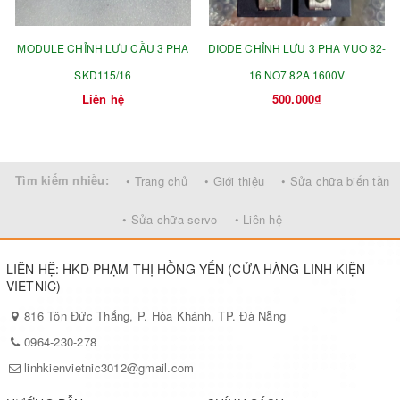
MODULE CHỈNH LƯU CẦU 3 PHA
DIODE CHỈNH LƯU 3 PHA VUO 82-
SKD115/16
16 NO7 82A 1600V
Liên hệ
500.000₫
Tìm kiếm nhiều:
• Trang chủ
• Giới thiệu
• Sửa chữa biến tần
• Sửa chữa servo
• Liên hệ
LIÊN HỆ: HKD PHẠM THỊ HỒNG YẾN (CỬA HÀNG LINH KIỆN
VIETNIC)
816 Tôn Đức Thắng, P. Hòa Khánh, TP. Đà Nẵng
0964-230-278
linhkienvietnic3012@gmail.com