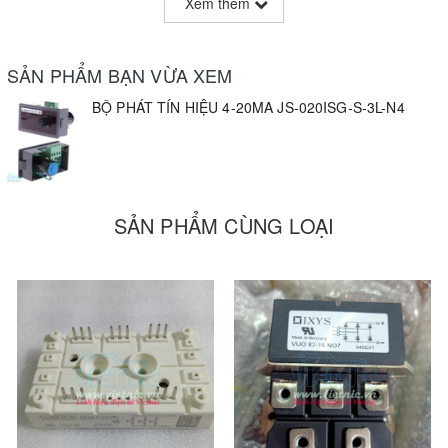
Xem thêm
Bộ phát tín hiệu 4-20mA thuận tiện trong việc test các thiết
bị như biến tần, mạch cần input analog current...
SẢN PHẨM BẠN VỪA XEM
BỘ PHÁT TÍN HIỆU 4-20MA JS-020ISG-S-3L-N4
SẢN PHẨM CÙNG LOẠI