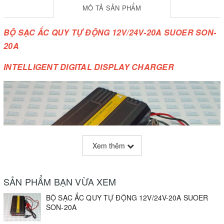
MÔ TẢ SẢN PHẨM
BỘ SẠC ẮC QUY TỰ ĐỘNG 12V/24V-20A SUOER SON-
20A
INTELLIGENT DIGITAL DISPLAY CHARGER
Xem thêm
SẢN PHẨM BẠN VỪA XEM
BỘ SẠC ẮC QUY TỰ ĐỘNG 12V/24V-20A SUOER
SON-20A