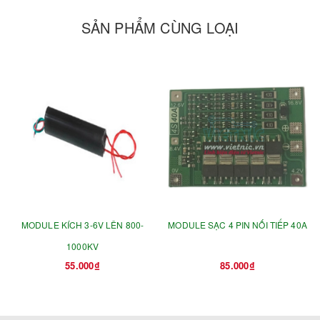
SẢN PHẨM CÙNG LOẠI
- Điện áp sạc : 12V và 24V ( Chọn mức điện áp sạc )
- Dòng sạc lớn nhất : 20A
- Máy sạc ắc quy thông minh 4 chế độ được thiết kế chuyên
nghiệp sạc cho các loại ắc quy axit chì ( Lead-acid) và ắc
quy nước. Với công nghệ chuyển mạch xung tiến tiến đảm
bảo chạy tải không suy hao trong thời gian dài. Hiệu suất
chuyển đổi cao, tính ổn định và tuổi thọ cao.
- Máy được thiết kế bảo vệ ngắn mạch, quá tải, điện áp
thấp, quá nhiệt
- Máy hoạt động theo 4 chế độ :
MODULE KÍCH 3-6V LÊN 800-
MODULE SẠC 4 PIN NỐI TIẾP 40A
1/
Chế độ sạc trước :
( Pre-charge) Đây là chế độ tiền sạc
1000KV
thông minh để bảo vệ ắc quy và kéo dài tuổi thọ của ắc
55.000₫
85.000₫
quy, nội trở của ắc quy quá lớn hoặc điện áp quá thấp do
thời gian xả quá lâu hoặc lâu ngày không sử dụng, bộ sạc
sẽ cung cấp dòng ra thấp cho ắc quy một cách tự động.